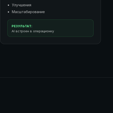
Улучшения
Масштабирование
РЕЗУЛЬТАТ:
AI встроен в операционку