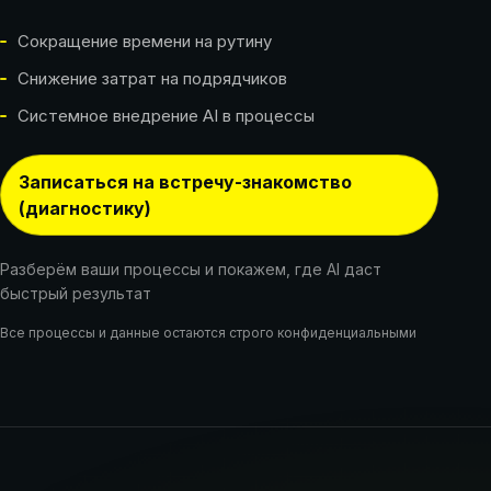
Сокращение времени на рутину
Снижение затрат на подрядчиков
Системное внедрение AI в процессы
Записаться на встречу-знакомство
(диагностику)
Разберём ваши процессы и покажем, где AI даст
быстрый результат
Все процессы и данные остаются строго конфиденциальными