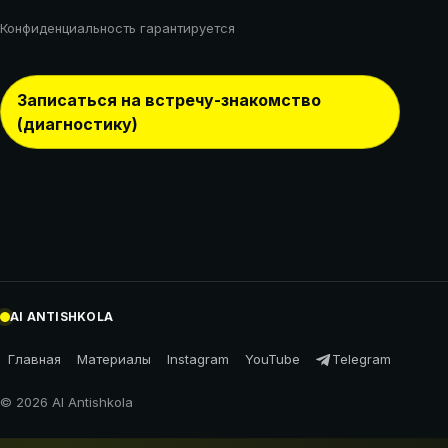
AI ANTISHKOLA
Главная
Материалы
Instagram
YouTube
Telegram
©
2026
AI Antishkola