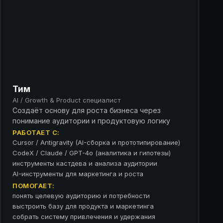
Тим
AI / Growth & Product специалист
Создаёт основу для роста бизнеса через
понимание аудитории и продуктовую логику
РАБОТАЕТ С:
Cursor / Antigravity (AI-сборка и прототипирование)
CodeX / Claude / GPT-4o (аналитика и гипотезы)
инструменты кастдева и анализа аудитории
AI-инструменты для маркетинга и роста
ПОМОГАЕТ:
понять целевую аудиторию и потребности
выстроить базу для продукта и маркетинга
собрать систему привлечения и удержания
клиентов
связать продукт, маркетинг и деньги в одну систему
👉 делает так, чтобы бизнес рос через понимание
рынка и цифр, а не через хаотичный маркетинг