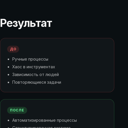
Результат
ДО
Ручные процессы
Хаос в инструментах
Зависимость от людей
Повторяющиеся задачи
ПОСЛЕ
Автоматизированные процессы
Структурированная система