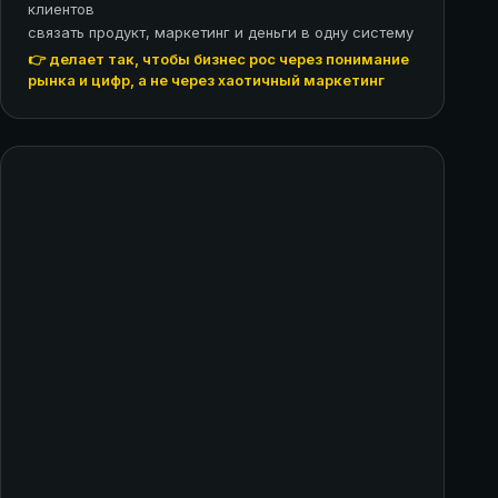
Лена
AI / Visual & Content Production специалист
Создаёт визуальный контент с помощью AI:
изображения, видео и креативы для бизнеса
РАБОТАЕТ С: