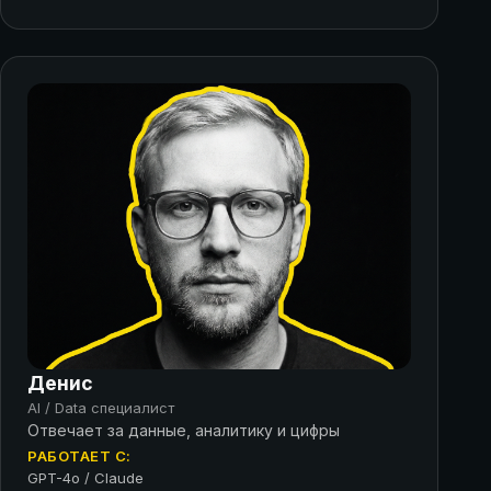
Денис
AI / Data специалист
Отвечает за данные, аналитику и цифры
РАБОТАЕТ С:
GPT-4o / Claude