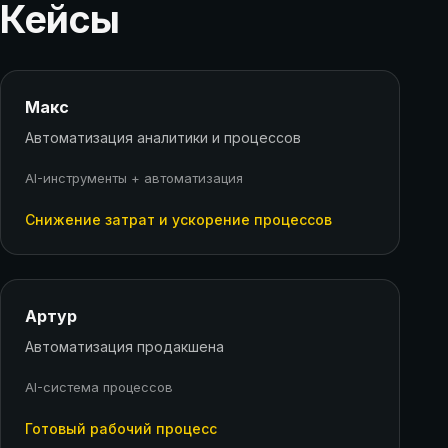
Кейсы
Макс
Автоматизация аналитики и процессов
AI-инструменты + автоматизация
Снижение затрат и ускорение процессов
Артур
Автоматизация продакшена
AI-система процессов
Готовый рабочий процесс