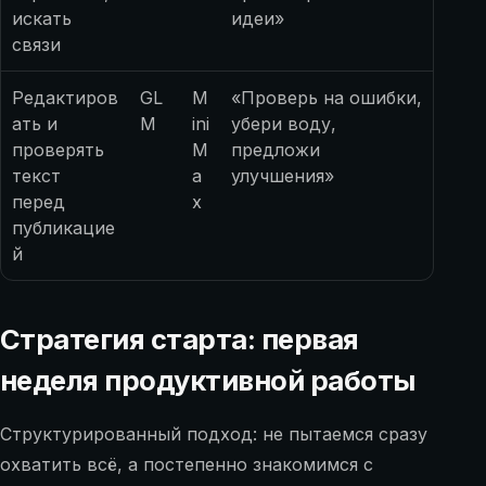
искать
идеи»
связи
Редактиров
GL
M
«Проверь на ошибки,
ать и
M
ini
убери воду,
проверять
M
предложи
текст
a
улучшения»
перед
x
публикацие
й
Стратегия старта: первая
неделя продуктивной работы
Структурированный подход: не пытаемся сразу
охватить всё, а постепенно знакомимся с