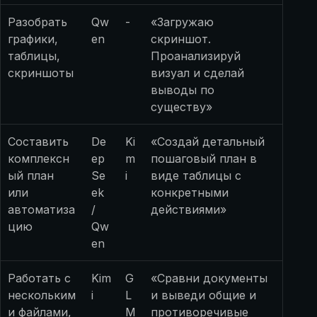
Разобрать
Qw
-
«Загружаю
графики,
en
скриншот.
таблицы,
Проанализируй
скриншоты
визуал и сделай
выводы по
существу»
Составить
De
Ki
«Создай детальный
комплексн
ep
m
пошаговый план в
ый план
Se
i
виде таблицы с
или
ek
конкретными
автоматиза
/
действиями»
цию
Qw
en
Работать с
Kim
G
«Сравни документы
нескольким
i
L
и выведи общие и
и файлами,
M
противоречивые