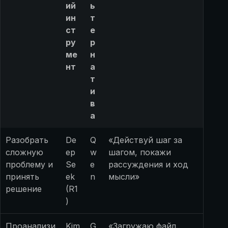
ий
ь
ин
т
ст
е
ру
р
ме
н
нт
а
т
и
в
а
Разобрать
De
Q
«Действуй шаг за
сложную
ep
w
шагом, покажи
проблему и
Se
e
рассуждения и ход
принять
ek
n
мысли»
решение
(R1
)
Проанализи
Kim
G
«Загружаю файл.