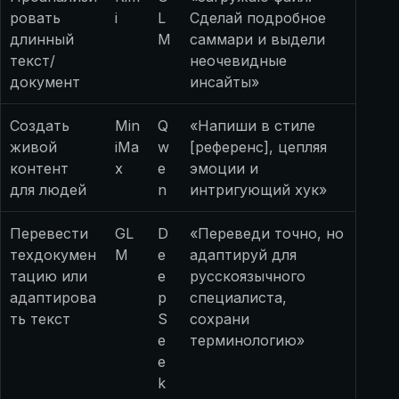
ровать
i
L
Сделай подробное
длинный
M
саммари и выдели
текст/
неочевидные
документ
инсайты»
Создать
Min
Q
«Напиши в стиле
живой
iMa
w
[референс], цепляя
контент
x
e
эмоции и
для людей
n
интригующий хук»
Перевести
GL
D
«Переведи точно, но
техдокумен
M
e
адаптируй для
тацию или
e
русскоязычного
адаптирова
p
специалиста,
ть текст
S
сохрани
e
терминологию»
e
k