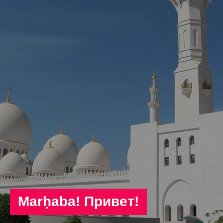
Marḥaba
! Привет!