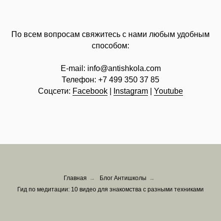
По всем вопросам свяжитесь с нами любым удобным
способом:
E-mail:
info@
antishkola.com
Телефон:
+7 499 350 37 85
Соцсети:
Facebook
|
Instagram
|
Youtube
Главная
→
Блог Антишколы
→
Гид по медитации: 10 видео для знакомства с разными техниками