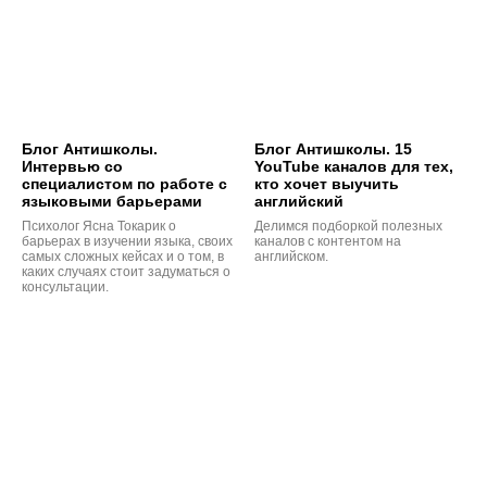
Блог Антишколы.
Блог Антишколы. 15
Интервью со
YouTube каналов для тех,
специалистом по работе с
кто хочет выучить
языковыми барьерами
английский
Психолог Ясна Токарик о
Делимся подборкой полезных
барьерах в изучении языка, своих
каналов с контентом на
самых сложных кейсах и о том, в
английском.
каких случаях стоит задуматься о
консультации.