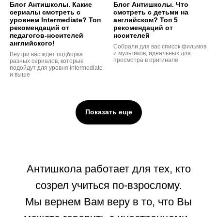
Блог Антишколы. Какие
Блог Антишколы. Что
сериалы смотреть с
смотреть с детьми на
уровнем Intermediate? Топ
английском? Топ 5
рекомендаций от
рекомендаций от
педагогов-носителей
носителей
английского!
Собрали для вас список фильмов
и мультиков, идеальных для
Внутри вас ждет подборка
просмотра в оригинале
разных сериалов, которые
подойдут для уровня intermediate
и выше
Показать еще
Антишкола работает для тех, кто
созрел учиться по-взрослому.
Мы вернем Вам веру в то, что Вы