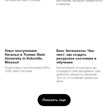
Антишколы Ани Стоговой
критериям, выбирая университет
в Америке
Опыт поступления
Блог Антишколы. Чек-
Натальи в Truman State
лист: как создать
University in Kirksville,
ресурсное состояние в
Missouri
обучении
Подготовка к поступлению в ВУЗ
Контролируя эти ресурсы вы
США. Кейс Натальи
создадите себе фундамент для
длинного процесса обучения.
Это то, что поможет добиться
цели.
Показать еще