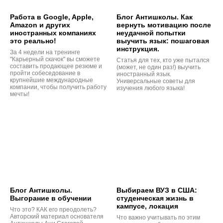
Работа в Google, Apple,
Блог Антишколы. Как
Amazon и других
вернуть мотивацию после
иностранных компаниях
неудачной попытки
это реально!
выучить язык: пошаговая
инструкция.
За 4 недели на тренинге
"Карьерный скачок" вы сможете
Статья для тех, кто уже пытался
составить продающее резюме и
(может, не один раз!) выучить
пройти собеседование в
иностранный язык.
крупнейшие международные
Универсальные советы для
компании, чтобы получить работу
изучения любого языка!
мечты!
Блог Антишколы.
Выбираем ВУЗ в США:
Выгорание в обучении
студенческая жизнь в
кампусе, локация
Что это? КАК его преодолеть?
Авторский материал основателя
Что важно учитывать по этим