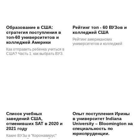
Образование в США:
Рейтинг топ - 60 ВУЗов и
стратегия поступления в
колледжей США
топ-60 университетов и
Рейтинг американских
колледжей Америки
университетов и колледжей
Как отправить ребенка учиться в
США? Часть 1: как выбрать ВУЗ.
Список учебных
Опыт поступления Ирины
заведений США,
в университет Indiana
отменивших SAT в 2020 и
University – Bloomington на
2021 году
специальность по
юриспруденции.
Какие ВУЗы в "Коронавирус"