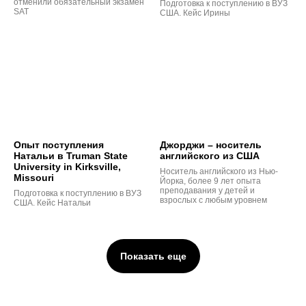
отменили обязательный экзамен
Подготовка к поступлению в ВУЗ
SAT
США. Кейс Ирины
Опыт поступления
Джорджи – носитель
Натальи в Truman State
английского из США
University in Kirksville,
Носитель английского из Нью-
Missouri
Йорка, более 9 лет опыта
преподавания у детей и
Подготовка к поступлению в ВУЗ
взрослых с любым уровнем
США. Кейс Натальи
Показать еще