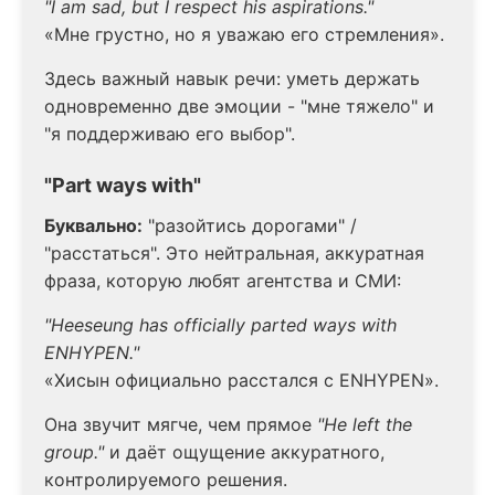
"I am sad, but I respect his aspirations."
«Мне грустно, но я уважаю его стремления».
Здесь важный навык речи: уметь держать
одновременно две эмоции - "мне тяжело" и
"я поддерживаю его выбор".
"Part ways with"
Буквально:
"разойтись дорогами" /
"расстаться". Это нейтральная, аккуратная
фраза, которую любят агентства и СМИ:
"Heeseung has officially parted ways with
ENHYPEN."
«Хисын официально расстался с ENHYPEN».
Она звучит мягче, чем прямое
"He left the
group."
и даёт ощущение аккуратного,
контролируемого решения.