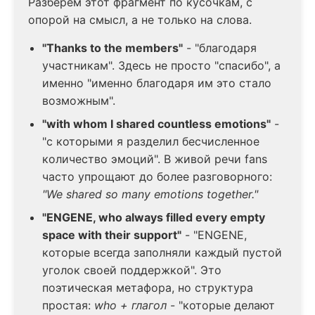
Разберём этот фрагмент по кусочкам, с
опорой на смысл, а не только на слова.
"Thanks to the members"
- "благодаря
участникам". Здесь не просто "спасибо", а
именно "именно благодаря им это стало
возможным".
"with whom I shared countless emotions"
-
"с которыми я разделил бесчисленное
количество эмоций". В живой речи fans
часто упрощают до более разговорного:
"We shared so many emotions together."
"ENGENE, who always filled every empty
space with their support"
- "ENGENE,
которые всегда заполняли каждый пустой
уголок своей поддержкой". Это
поэтическая метафора, но структура
простая:
who + глагол
- "которые делают