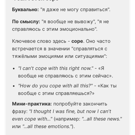
Буквально:
"я даже не могу справиться".
По смыслу:
"я вообще не вывожу", "я не
справляюсь с этим эмоционально".
Ключевое слово здесь -
cope
. Оно часто
встречается в значении "справляться с
тяжёлыми эмоциями или ситуациями":
"I can't cope with this right now."
- «Я
вообще не справляюсь с этим сейчас».
"How do you cope with all this?"
- «Как ты
вообще с этим справляешься?»
Мини-практика:
попробуйте закончить
фразу:
"I thought I was fine, but now I can't
even cope with..."
(например:
"...all these news."
или
"...all these emotions."
).