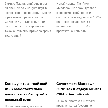
Зимние Паралимпийские игры
Новый сериал Гая Ричи
Milano Cortina 2026 уже идут в
«Молодой Шерлок»: кратко о
эфире: короткие реакции, эмоции
сюжете без спойлеров, где
и реальные фразы атлетов.
смотреть онлайн, рейтинг 100%
Собрали 40+ выражений, виды
на Rotten Tomatoes и как
спорта и план, как тренировать
использовать его, чтобы
такой английский прямо во время
прокачать английский.
трансляций
Как выучить английский
Government Shutdown
язык самостоятельно
2025: Как Шатдаун Меняет
дома с нуля - быстрый и
США и Английский
реальный план
Узнайте, что такое Шатдаун
правительства (government
Пошаговый план, как учить