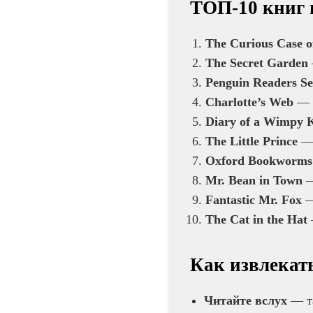
ТОП-10 книг 
The Curious Case o
The Secret Garden
Penguin Readers Se
Charlotte’s Web
— E
Diary of a Wimpy 
The Little Prince
— 
Oxford Bookworms
Mr. Bean in Town
—
Fantastic Mr. Fox
—
The Cat in the Hat
Как извлекат
Читайте вслух
— та