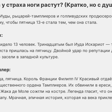
 у страха ноги растут? (Кратко, но с ду
у Иуды, рыцарей-тамплиеров и голливудских продюсеро
у, чтобы пятница 13-е стала тем, чем она стала.
к:
сидело 13 человек. Тринадцатым был Иуда Искариот — 
иста пришлась на пятницу. Двойной удар по репутации 
засели в западной культуре.
ллер:
да, пятница. Король Франции Филипп IV Красивый отда
щественного ордена Тамплиеров. Их обвинили в ереси,
Жака де Моле сожгли на костре. Легенда гласит, что о
апу. Мрачная, эпичная история, которая на века прикл