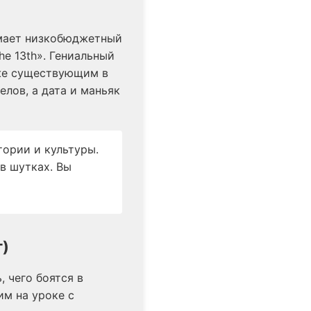
имает низкобюджетный
he 13th». Гениальный
уже существующим в
лов, а дата и маньяк
тории и культуры.
 в шутках. Вы
т)
, чего боятся в
им на уроке с