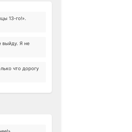
цы 13-го!».
 выйду. Я не
лько что дорогу
ее!».