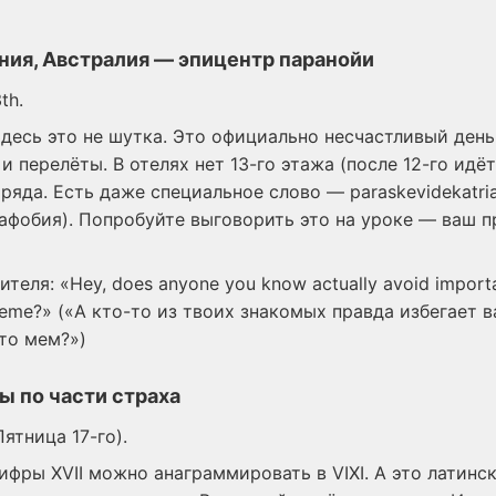
ия, Австралия — эпицентр паранойи
th.
 Здесь это не шутка. Это официально несчастливый ден
и перелёты. В отелях нет 13-го этажа (после 12-го идёт 
ряда. Есть даже специальное слово — paraskevidekatri
афобия). Попробуйте выговорить это на уроке — ваш п
теля: «Hey, does anyone you know actually avoid importan
 a meme?» («А кто-то из твоих знакомых правда избегает
сто мем?»)
ы по части страха
Пятница 17-го).
ифры XVII можно анаграммировать в VIXI. А это латинс