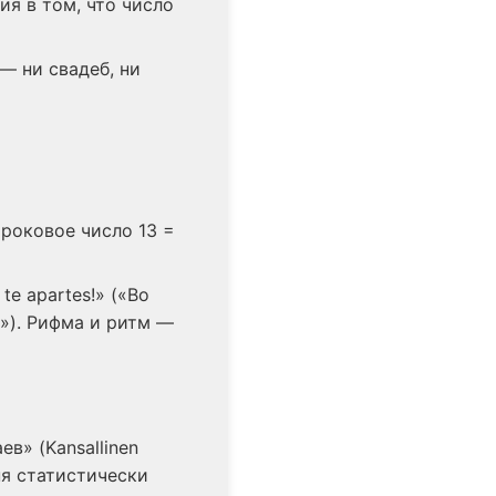
ия в том, что число
 — ни свадеб, ни
 роковое число 13 =
 te apartes!» («Во
!»). Рифма и ритм —
в» (Kansallinen
ня статистически