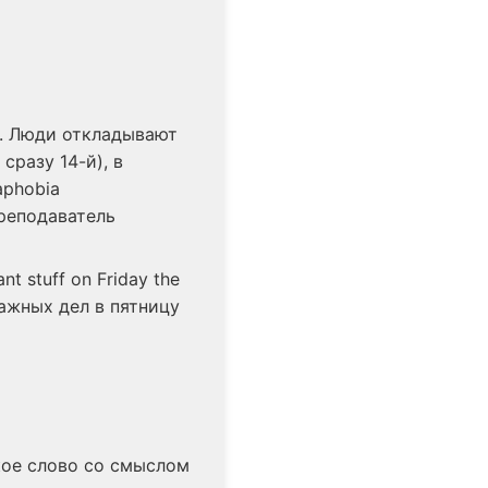
ь. Люди откладывают
сразу 14-й), в
aphobia
реподаватель
t stuff on Friday the
 важных дел в пятницу
кое слово со смыслом