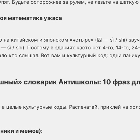
упят. Будьте осторожнее за рулём, не лезьте на шаткую
воя математика ужаса
 на китайском и японском «четыре» (四 — sì / shi) зву
 sǐ / shi). Поэтому в зданиях часто нет 4-го, 14-го, 24
ало кто слышал. Вот вам и культурный код: одни панику
шный» словарик Антишколы: 10 фраз д
 а целые культурные коды. Распечатай, приклей на хол
ники и мемов):