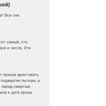
шой)
в? Все они
тот самый, кто
дня и числа. Эти
ёт приказ арестовать
 подвергли пыткам, а
н перед смертью
еила к дате ярлык