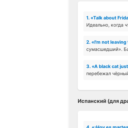
1. «Talk about Frid
Идеально, когда ч
2. «I'm not leaving
сумасшедший». Б
3. «A black cat jus
перебежал чёрный
Испанский (для др
4. «¡Hoy es martes