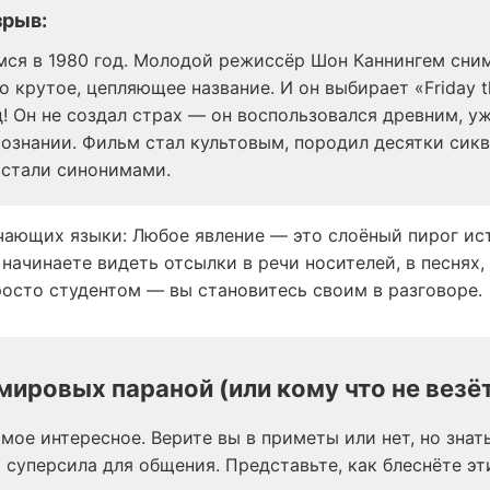
зрыв:
мся в 1980 год. Молодой режиссёр Шон Каннингем сн
 крутое, цепляющее название. И он выбирает «Friday t
! Он не создал страх — он воспользовался древним, 
ознании. Фильм стал культовым, породил десятки сикве
 стали синонимами.
учающих языки: Любое явление — это слоёный пирог ис
 начинаете видеть отсылки в речи носителей, в песнях,
росто студентом — вы становитесь своим в разговоре.
 мировых параной (или кому что не везё
мое интересное. Верите вы в приметы или нет, но знать
 суперсила для общения. Представьте, как блеснёте эт