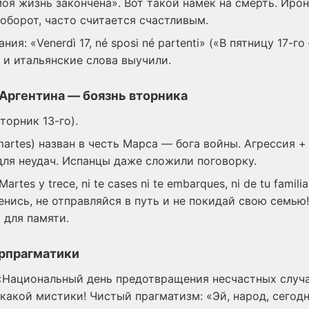
моя жизнь закончена». Вот такой намёк на смерть. Ирон
 наоборот, часто считается счастливым.
ия: «Venerdì 17, né sposi né partenti» («В пятницу 17-го
 и итальянские слова выучили.
 Аргентина — боязнь вторника
торник 13-го).
artes) назван в честь Марса — бога войны. Агрессия +
ля неудач. Испанцы даже сложили поговорку.
artes y trece, ni te cases ni te embarques, ni de tu familia
енись, не отправляйся в путь и не покидай свою семью
для памяти.
рпрагматики
 «Национальный день предотвращения несчастных случае
икакой мистики! Чистый прагматизм: «Эй, народ, сегод