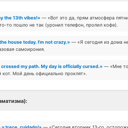
ay the 13th vibes!»
— «Вот это да, прям атмосфера пятни
то-то пошло не так (уронил телефон, пролил кофе).
 the house today. I'm not crazy.»
— «Я сегодня из дома не
азовая самоирония.
t crossed my path. My day is officially cursed.»
— «Мне то
 кот. Мой день официально проклят».
аматизма):
 y trece, cuidado!»
— «Сегодня вторник 13-го, осторожн