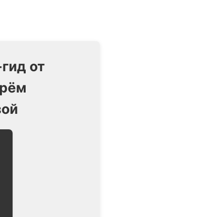
гид от
ерём
зой