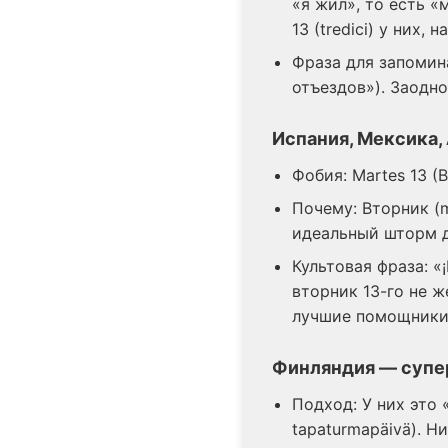
«я жил», то есть «
13 (tredici) у них,
Фраза для запоминан
отъездов»). Заодно
Испания, Мексика,
Фобия: Martes 13 (В
Почему: Вторник (m
идеальный шторм д
Культовая фраза: «¡M
вторник 13-го не ж
лучшие помощники 
Финляндия — супе
Подход: У них это
tapaturmapäivä). Н