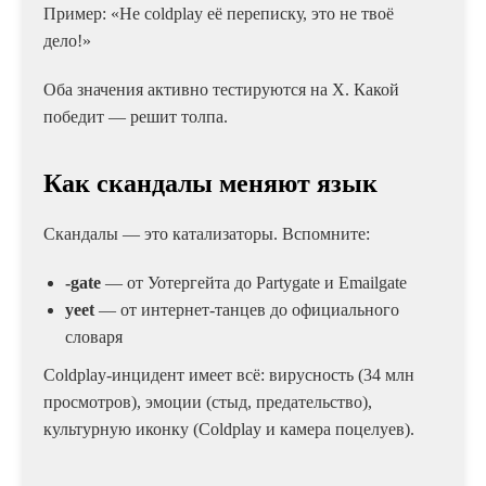
Пример: «Не coldplay её переписку, это не твоё
дело!»
Оба значения активно тестируются на X. Какой
победит — решит толпа.
Как скандалы меняют язык
Скандалы — это катализаторы. Вспомните:
-gate
— от Уотергейта до Partygate и Emailgate
yeet
— от интернет-танцев до официального
словаря
Coldplay-инцидент имеет всё: вирусность (34 млн
просмотров), эмоции (стыд, предательство),
культурную иконку (Coldplay и камера поцелуев).