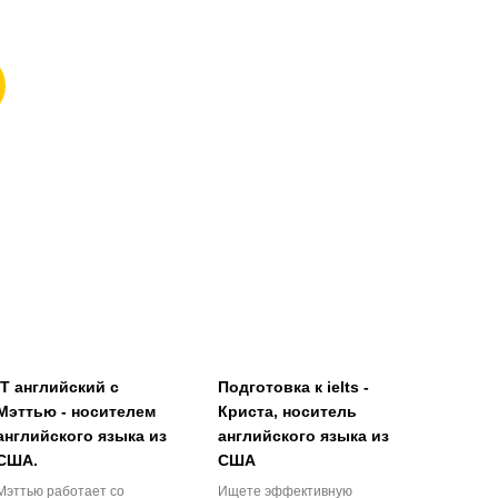
IT английский с
Подготовка к ielts -
Мэттью - носителем
Криста, носитель
английского языка из
английского языка из
США.
США
Мэттью работает со
Ищете эффективную