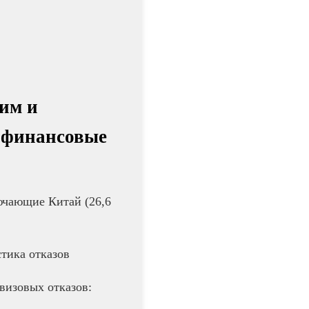
им и
4 финансовые
ючающие Китай (26,6
тика отказов
визовых отказов: