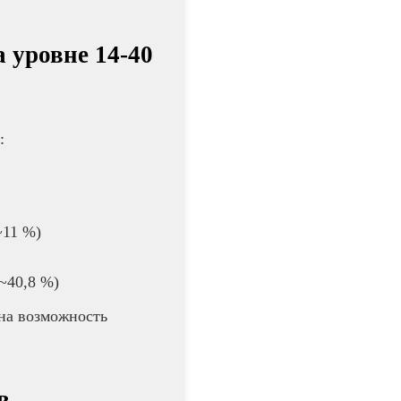
а уровне 14-40
:
~11 %)
~40,8 %)
 на возможность
в