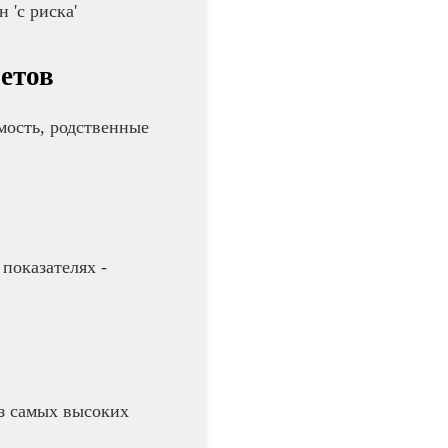
 'с риска'
ветов
мость, родственные
показателях -
из самых высоких