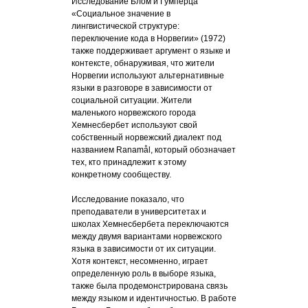
Исследование Блом и Гумперца
«Социальное значение в
лингвистической структуре:
переключение кода в Норвегии» (1972)
также поддерживает аргумент о языке и
контексте, обнаруживая, что жители
Норвегии используют альтернативные
языки в разговоре в зависимости от
социальной ситуации. Жители
маленького норвежского города
Хемнесбербет используют свой
собственный норвежский диалект под
названием Ranamål, который обозначает
тех, кто принадлежит к этому
конкретному сообществу.
Исследование показало, что
преподаватели в университетах и
школах Хемнесбербета переключаются
между двумя вариантами норвежского
языка в зависимости от их ситуации.
Хотя контекст, несомненно, играет
определенную роль в выборе языка,
также была продемонстрирована связь
между языком и идентичностью. В работе