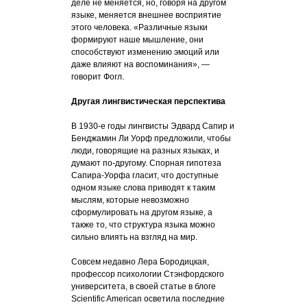
деле не меняется, но, говоря на другом
языке, меняется внешнее восприятие
этого человека. «Различные языки
формируют наше мышление, они
способствуют изменению эмоций или
даже влияют на воспоминания», —
говорит Фогл.
Другая лингвистическая перспектива
В 1930-е годы лингвисты Эдвард Сапир и
Бенджамин Ли Уорф предложили, чтобы
люди, говорящие на разных языках, и
думают по-другому. Спорная гипотеза
Сапира-Уорфа гласит, что доступные
одном языке слова приводят к таким
мыслям, которые невозможно
сформулировать на другом языке, а
также то, что структура языка можно
сильно влиять на взгляд на мир.
Совсем недавно Лера Бородицкая,
профессор психологии Стэнфордского
университета, в своей статье в блоге
Scientific American осветила последние