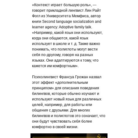
«Контекст играет большую роль», —
говорит прикладной лингвист Лин Райт
Фогл из Университета Мемфиса, автор
книги Second language socialization and
learner agency: Adoptive family talk.
«Например, какой язык они используют,
когда они общаются, какой язык
использует в школе и т. д. Также важно
понимать, что полиглоты могут вести
себя по-другому, говоря на разных
языках. Они адаптируются к тому, что
кажется им комфортным».
Психолингвист Франсуа Грожан назвал
этот эффект «дополнительным
принципом» для описания поведения
билингвов, которые обычно изучают и
используют новый язык для различных
целей, например, для работы или
общения с друзьями. Для многих
билингвов и полиглотов это означает, что
они будут чувствовать себя более
комфортно в своей жизни.