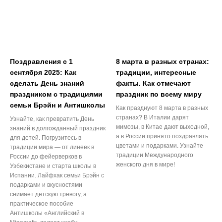
Поздравления с 1
8 марта в разных странах:
сентября 2025: Как
традиции, интересные
сделать День знаний
факты. Как отмечают
праздником с традициями
праздник по всему миру
семьи Брэйн и Антишколы
Как празднуют 8 марта в разных
странах? В Италии дарят
Узнайте, как превратить День
мимозы, в Китае дают выходной,
знаний в долгожданный праздник
а в России принято поздравлять
для детей. Погрузитесь в
цветами и подарками. Узнайте
традиции мира — от линеек в
традиции Международного
России до фейерверков в
женского дня в мире!
Узбекистане и старта школы в
Испании. Лайфхак семьи Брэйн с
подарками и вкусностями
снимает детскую тревогу, а
практическое пособие
Антишколы «Английский в