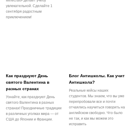
Minecraft» делает учебу
увлекательной. Сделайте 1
сентября радостным
приключением!
Как празднуют День
Блог Антишколы. Как учит
святого Валентина в
Антишкола?
разных странах
Реальные кейсы наших
студентов. Мы знаем, что вы уже
Узнайте, как празднуют День
перепробовали все и почти
святого Валентина в разных
отчаялись научиться говорить на
странах! Праздничные традиции
английском свободно. Что было
в различных уголках мира — от
не так, и как мы можем это
США до Японии и Франции.
исправить