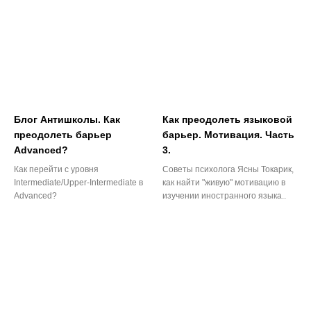
Блог Антишколы. Как
Как преодолеть языковой
преодолеть барьер
барьер. Мотивация. Часть
Advanced?
3.
Как перейти с уровня
Советы психолога Ясны Токарик,
Intermediate/Upper-Intermediate в
как найти "живую" мотивацию в
Advanced?
изучении иностранного языка..