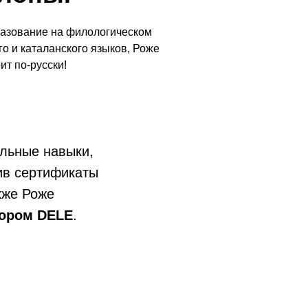
разование на филологическом
о и каталанского языков, Роже
ит по-русски!
льные навыки,
ив сертификаты
кже Роже
тором DELE
.