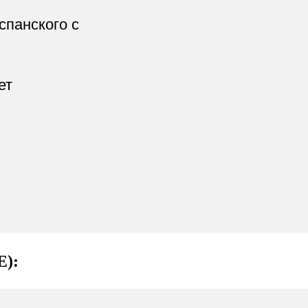
спанского с
ет
):