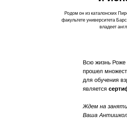
Родом он из каталонских Пи
факультете университета Барс
владеет англ
Всю жизнь Роже
прошел множест
для обучения вз
является
серти
Ждем на заняти
Ваша Антишко