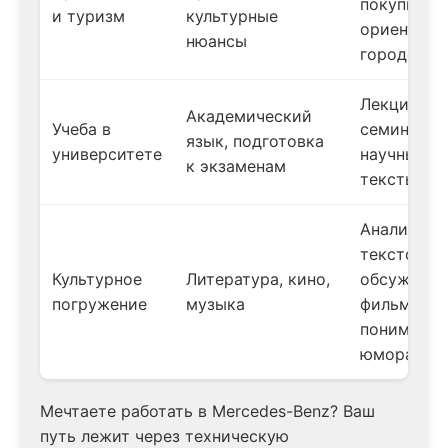
покупки,
и туризм
культурные
ориентаци
нюансы
городе
Лекции,
Академический
Учеба в
семинары,
язык, подготовка
университете
научные
к экзаменам
тексты
Анализ
текстов,
Культурное
Литература, кино,
обсуждени
погружение
музыка
фильмов,
понимание
юмора
Мечтаете работать в Mercedes-Benz? Ваш
путь лежит через техническую