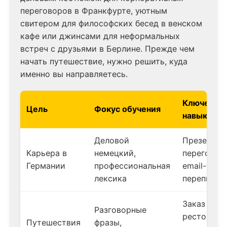
переговоров в Франкфурте, уютным
свитером для философских бесед в венском
кафе или джинсами для неформальных
встреч с друзьями в Берлине. Прежде чем
начать путешествие, нужно решить, куда
именно вы направляетесь.
Ключевые
Цель
Фокус обучения
навыки
Деловой
Презентац
Карьера в
немецкий,
переговор
Германии
профессиональная
email-
лексика
переписка
Заказ в
Разговорные
ресторане,
Путешествия
фразы,