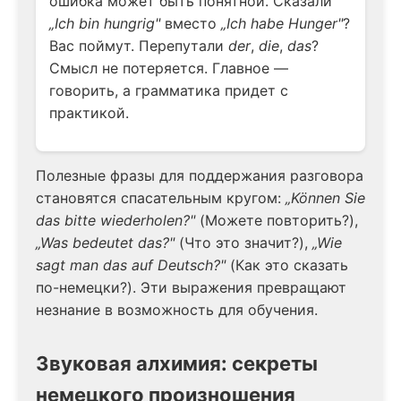
ошибка может быть понятной. Сказали
„Ich bin hungrig"
вместо
„Ich habe Hunger"
?
Вас поймут. Перепутали
der
,
die
,
das
?
Смысл не потеряется. Главное —
говорить, а грамматика придет с
практикой.
Полезные фразы для поддержания разговора
становятся спасательным кругом:
„Können Sie
das bitte wiederholen?"
(Можете повторить?),
„Was bedeutet das?"
(Что это значит?),
„Wie
sagt man das auf Deutsch?"
(Как это сказать
по-немецки?). Эти выражения превращают
незнание в возможность для обучения.
Звуковая алхимия: секреты
немецкого произношения