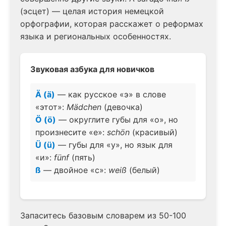
(эсцет) — целая история немецкой
орфографии, которая расскажет о реформах
языка и региональных особенностях.
Звуковая азбука для новичков
Ä (ä)
— как русское «э» в слове
«этот»:
Mädchen
(девочка)
Ö (ö)
— округлите губы для «о», но
произнесите «е»:
schön
(красивый)
Ü (ü)
— губы для «у», но язык для
«и»:
fünf
(пять)
ß
— двойное «с»:
weiß
(белый)
Запаситесь базовым словарем из 50-100