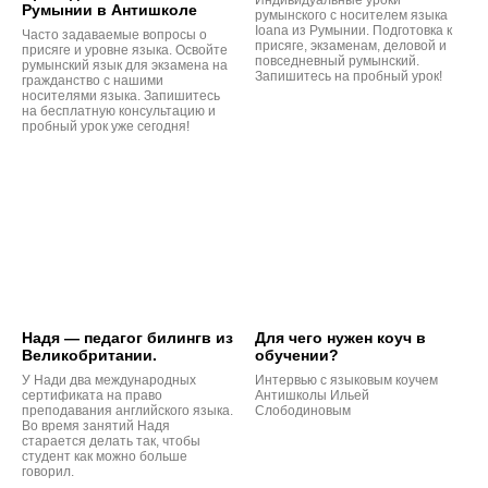
Индивидуальные уроки
Румынии в Антишколе
румынского с носителем языка
Ioana из Румынии. Подготовка к
Часто задаваемые вопросы о
присяге, экзаменам, деловой и
присяге и уровне языка. Освойте
повседневный румынский.
румынский язык для экзамена на
Запишитесь на пробный урок!
гражданство с нашими
носителями языка. Запишитесь
на бесплатную консультацию и
пробный урок уже сегодня!
Надя — педагог билингв из
Для чего нужен коуч в
Великобритании.
обучении?
У Нади два международных
Интервью с языковым коучем
сертификата на право
Антишколы Ильей
преподавания английского языка.
Слободиновым
Во время занятий Надя
старается делать так, чтобы
студент как можно больше
говорил.