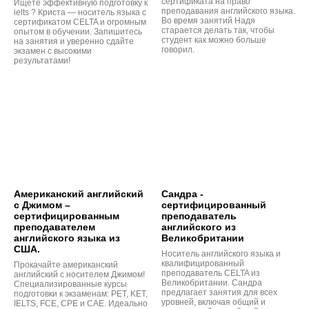
сертификата на право
Ищете эффективную подготовку к
преподавания английского языка.
ielts ? Криста — носитель языка с
Во время занятий Надя
сертификатом CELTA и огромным
старается делать так, чтобы
опытом в обучении. Запишитесь
студент как можно больше
на занятия и уверенно сдайте
говорил.
экзамен с высокими
результатами!
Американский английский
Сандра -
с Джимом –
сертифицированный
сертифицированным
преподаватель
преподавателем
английского из
английского языка из
Великобритании
США.
Носитель английского языка и
квалифицированный
Прокачайте американский
преподаватель CELTA из
английский с носителем Джимом!
Великобритании. Сандра
Специализированные курсы
предлагает занятия для всех
подготовки к экзаменам: PET, KET,
уровней, включая общий и
IELTS, FCE, CPE и CAE. Идеально