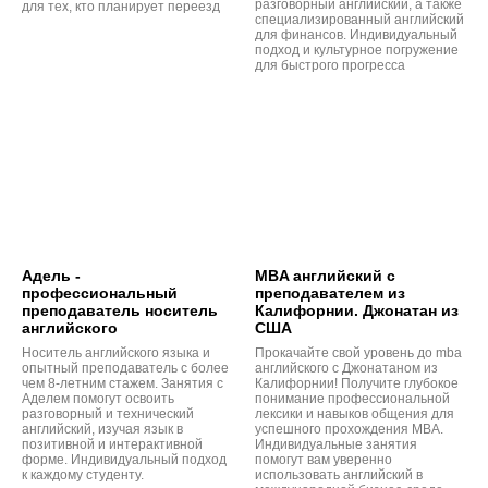
разговорный английский, а также
для тех, кто планирует переезд
специализированный английский
для финансов. Индивидуальный
подход и культурное погружение
для быстрого прогресса
Адель -
MBA английский с
профессиональный
преподавателем из
преподаватель носитель
Калифорнии. Джонатан из
английского
США
Носитель английского языка и
Прокачайте свой уровень до mba
опытный преподаватель с более
английского с Джонатаном из
чем 8-летним стажем. Занятия с
Калифорнии! Получите глубокое
Аделем помогут освоить
понимание профессиональной
разговорный и технический
лексики и навыков общения для
английский, изучая язык в
успешного прохождения MBA.
позитивной и интерактивной
Индивидуальные занятия
форме. Индивидуальный подход
помогут вам уверенно
к каждому студенту.
использовать английский в