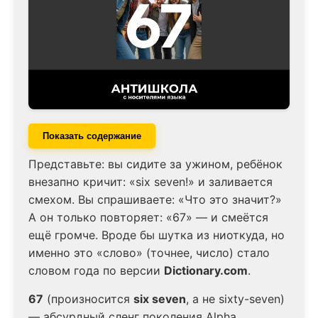
Показать содержание
Представьте: вы сидите за ужином, ребёнок
внезапно кричит: «six seven!» и заливается
смехом. Вы спрашиваете: «Что это значит?»
А он только повторяет: «67» — и смеётся
ещё громче. Вроде бы шутка из ниоткуда, но
именно это «слово» (точнее, число) стало
словом года по версии
Dictionary.com
.
67
(произносится
six seven
, а не sixty-seven)
— абсурдный сленг поколения Alpha,