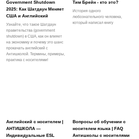
Government Shutdown
Тим Брейн - кто это?
2025: Как Шатдаун Меняет
История одного
США и Английский
любознательного человека,
который написал книгу
Узнайте, что такое Шатдаун
правительства (government
shutdown) в США, как он влияет
на экономику и почему это шанс
прокачать английский с
Антишколой. Термины, примеры,
практика с носителями!
Английский с носителем |
Вопросы об обучении с
АНТИШКОЛА —
носителем языка | FAQ
Индивидуальные ESL
Антишколы с носителями