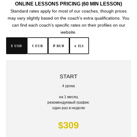
ONLINE LESSONS PRICING (60 MIN LESSON)
Standard rates apply for most of our coaches, though prices
may vary slightly based on the coach's extra qualifications. You
can find each coach's specific rates on their profiles on our
website.
$ USD
€ EUR
₪ ILS
₽ RUB
START
4 урока
на 1 месяц
рекомендуемый график:
один раз в неделю
$309