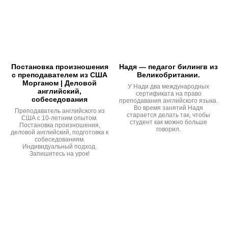
Постановка произношения
Надя — педагог билингв из
с преподавателем из США
Великобритании.
Морганом | Деловой
У Нади два международных
английский,
сертификата на право
собеседования
преподавания английского языка.
Во время занятий Надя
Преподаватель английского из
старается делать так, чтобы
США с 10-летним опытом.
студент как можно больше
Постановка произношения,
говорил.
деловой английский, подготовка к
собеседованиям.
Индивидуальный подход.
Запишитесь на урок!