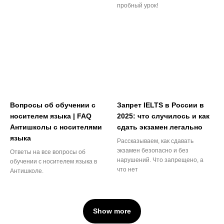
пробный урок!
Вопросы об обучении с
Запрет IELTS в России в
носителем языка | FAQ
2025: что случилось и как
Антишколы с носителями
сдать экзамен легально
языка
Рассказываем, как сдавать
экзамен безопасно и без
Ответы на все вопросы об
нарушений. Что запрещено, а
обучении с носителем языка в
что нет
Антишколе.
Show more