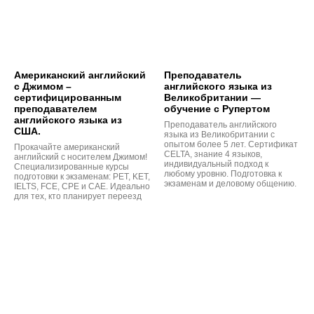
Американский английский
Преподаватель
с Джимом –
английского языка из
сертифицированным
Великобритании —
преподавателем
обучение с Рупертом
английского языка из
Преподаватель английского
США.
языка из Великобритании с
опытом более 5 лет. Сертификат
Прокачайте американский
CELTA, знание 4 языков,
английский с носителем Джимом!
индивидуальный подход к
Специализированные курсы
любому уровню. Подготовка к
подготовки к экзаменам: PET, KET,
экзаменам и деловому общению.
IELTS, FCE, CPE и CAE. Идеально
для тех, кто планирует переезд