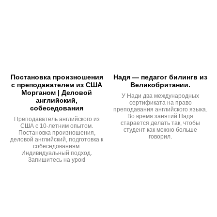
Постановка произношения
Надя — педагог билингв из
с преподавателем из США
Великобритании.
Морганом | Деловой
У Нади два международных
английский,
сертификата на право
собеседования
преподавания английского языка.
Во время занятий Надя
Преподаватель английского из
старается делать так, чтобы
США с 10-летним опытом.
студент как можно больше
Постановка произношения,
говорил.
деловой английский, подготовка к
собеседованиям.
Индивидуальный подход.
Запишитесь на урок!