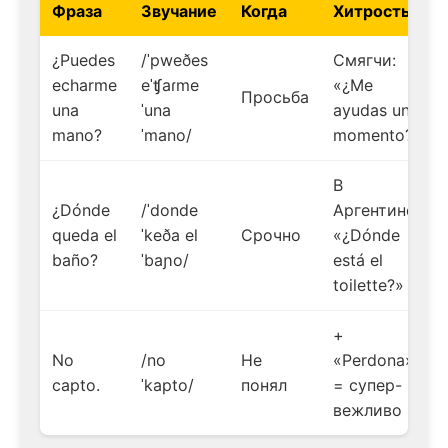
Фраза
Звучание
Когда
Хитрость
¿Puedes
/ˈpweðes
Смягчи:
echarme
eˈʧaɾme
«¿Me
Просьба
una
ˈuna
ayudas un
mano?
ˈmano/
momento?»
В
¿Dónde
/ˈdonde
Аргентине:
queda el
ˈkeða el
Срочно
«¿Dónde
baño?
ˈbaɲo/
está el
toilette?»
+
No
/no
Не
«Perdona»
capto.
ˈkapto/
понял
= супер-
вежливо