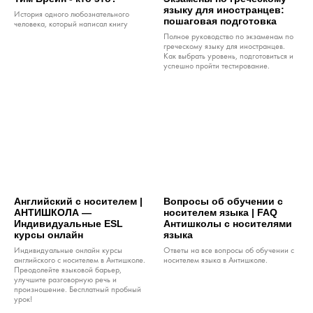
языку для иностранцев:
История одного любознательного
пошаговая подготовка
человека, который написал книгу
Полное руководство по экзаменам по
греческому языку для иностранцев.
Как выбрать уровень, подготовиться и
успешно пройти тестирование.
Английский с носителем |
Вопросы об обучении с
АНТИШКОЛА —
носителем языка | FAQ
Индивидуальные ESL
Антишколы с носителями
курсы онлайн
языка
Индивидуальные онлайн курсы
Ответы на все вопросы об обучении с
английского с носителем в Антишколе.
носителем языка в Антишколе.
Преодолейте языковой барьер,
улучшите разговорную речь и
произношение. Бесплатный пробный
урок!