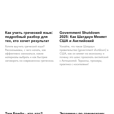
Как учить греческий язык:
Government Shutdown
подробный разбор для
2025: Как Шатдаун Меняет
тех, кто хочет результат
США и Английский
Хотите выучить греческий язык?
Узнайте, что такое Шатдаун
Рассказываем, с чего начать, как
правительства (government shutdown) в
эффективно заниматься, какие
США, как он влияет на экономику и
материалы выбрать и как быстрее
почему это шанс прокачать английский
заговорить на современном греческом.
с Антишколой. Термины, примеры,
практика с носителями!
Тим Брейн - кто это?
Экзамены по греческому