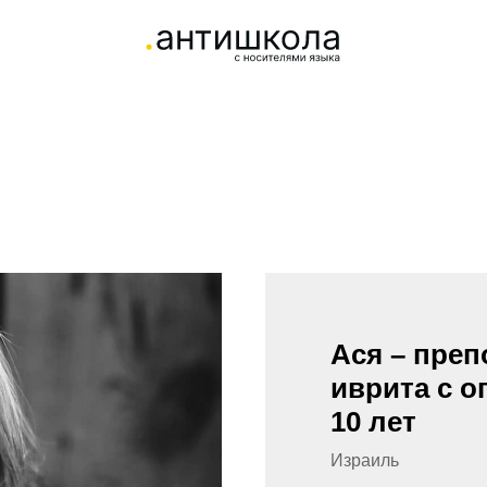
Ася – пре
иврита с 
10 лет
Израиль