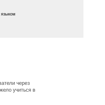
 языком
ватели через
жело учиться в