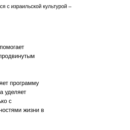
ся с израильской культурой –
 помогает
 продвинутым
яет программу
а уделяет
ко с
нностями жизни в