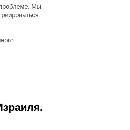
 проблеме. Мы
триироваться
много
Израиля.