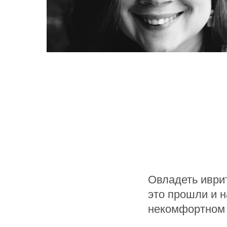
Овладеть иври
это прошли и н
некомфортном т