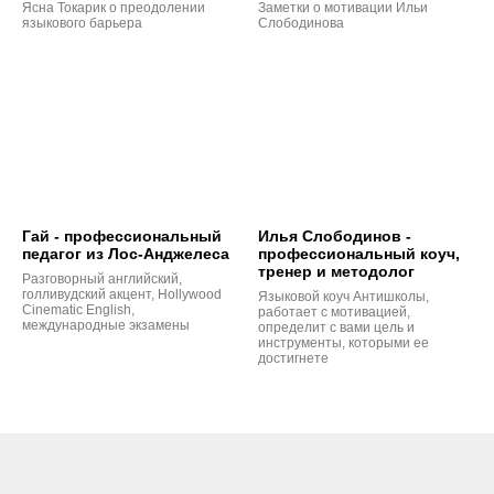
Ясна Токарик о преодолении
Заметки о мотивации Ильи
языкового барьера
Слободинова
Гай - профессиональный
Илья Слободинов -
педагог из Лос-Анджелеса
профессиональный коуч,
тренер и методолог
Разговорный английский,
голливудский акцент, Hollywood
Языковой коуч Антишколы,
Cinematic English,
работает с мотивацией,
международные экзамены
определит с вами цель и
инструменты, которыми ее
достигнете