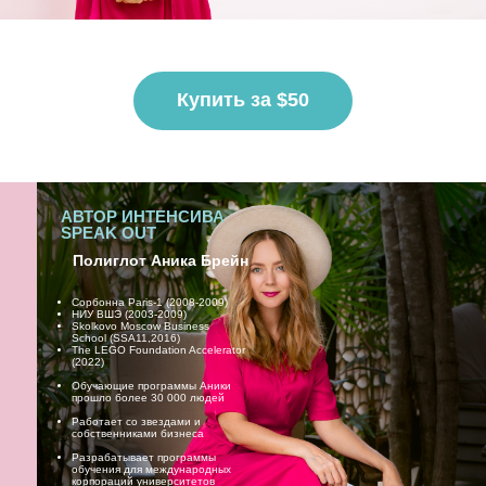
Купить за $50
АВТОР ИНТЕНСИВА
SPEAK OUT
Полиглот Аника Брейн
Сорбонна Paris-1 (2008-2009)
НИУ ВШЭ (2003-2009)
Skolkovo Moscow Business
School (SSA11,2016)
The LEGO Foundation Accelerator
(2022)
Обучающие программы Аники
прошло более 30 000 людей
Работает со звездами и
собственниками бизнеса
Разрабатывает программы
обучения для международных
корпораций университетов