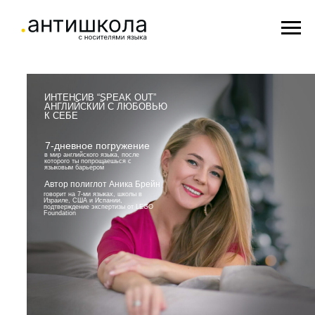
ИНТЕНСИВ “SPEAK OUT”
АНГЛИЙСКИЙ С ЛЮБОВЬЮ
К СЕБЕ
7-дневное погружение
в мир английского языка, после
которого ты попрощаешься с
языковым барьером
Автор полиглот Аника Брейн
говорит на 7-ми языках, школы в
Израиле, США и Испании,
подтверждение экспертизы от LEGO
Foundation