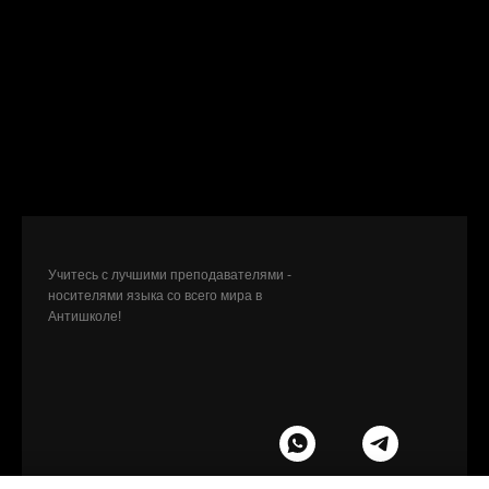
ANTI-SHKOLA SPAIN
12594, Spain: 20, Av Central, Oropesa Del Mar, Valencian
Community
ANTI-SHKOLA ISRAEL
4244015, Netanya, Salomon 13
Tel/WhatsApp/Telegram +1(814) 300 83 50
Privacy Policy
Учитесь с лучшими преподавателями -
носителями языка со всего мира в
Антишколе!