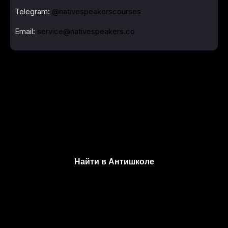
Telegram:
@nativespeakerscourses
Email:
service@nativespeakers.co
Подпишитесь на Антишколу в Instagram
Найти в Антишколе
ANTI-SHKOLA USA
WY 82801, 30 N Gould St, Sheridan