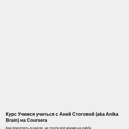
Курс Учимся учиться c Аней Стоговой (aka Anika
Brain) на Coursera
Как преуспеть в школе, не тратя всё время на учёбу.