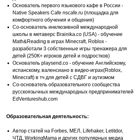
Основатель первого языкового кафе в России -
Native Speakers Cafe
nscafe.ru
(площадка для
комфортного обучения и общения)
Со-основатель инклюзивной международной
школы в метаверс
Brainika.co
(USA) - обучение
Math&Reading в играх Minecraft, Roblox -
разработали 3 собственные игры тренажера для
детей (250К+ игроков детей и подростков)
Основатель
playsend.co
- обучение Английскому,
испанскому, валенсиано в видео-играх(Roblox,
Minecraft) в тч для детей с СДВГ и аутизмом
Со-основатель образовательного сообщества
русскоязычных международных предпринимателей
EdVentureshub.com
Образовательная деятельность:
Автор статей на Forbes, МЕЛ, Lifehaker, Letitdor,
ЧТД, WorkingMama и других популярных медиа