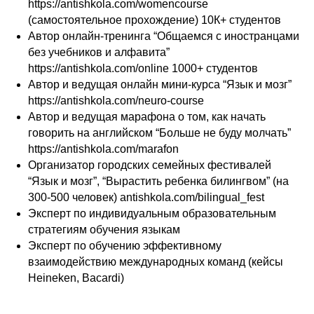
https://antishkola.com/womencourse
(самостоятельное прохождение) 10К+ студентов
Автор онлайн-тренинга “Общаемся с иностранцами
без учебников и алфавита”
https://antishkola.com/online
1000+ студентов
Автор и ведущая онлайн мини-курса “Язык и мозг”
https://antishkola.com/neuro-course
Автор и ведущая марафона о том, как начать
говорить на английском “Больше не буду молчать”
https://antishkola.com/marafon
Организатор городских семейных фестивалей
“Язык и мозг”, “Вырастить ребенка билингвом” (на
300-500 человек)
antishkola.com/bilingual_fest
Эксперт по индивидуальным образовательным
стратегиям обучения языкам
Эксперт по обучению эффективному
взаимодействию международных команд (кейсы
Heineken, Bacardi)