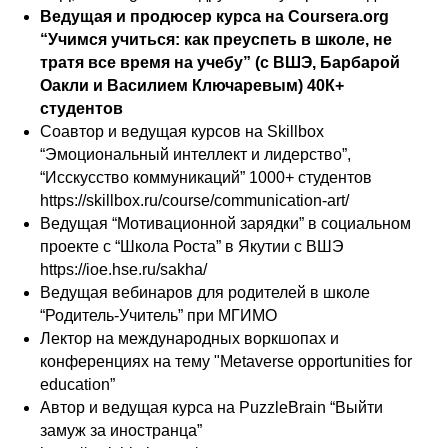
Ведущая и продюсер курса на Coursera.org
“
Учимся учиться: как преуспеть в школе, не
тратя все время на учебу
” (с ВШЭ, Барбарой
Оакли и Василием Ключаревым) 40К+
студентов
Соавтор и ведущая курсов на Skillbox
“Эмоциональный интеллект и лидерство”,
“Исскусство коммуникаций” 1000+ студентов
https://skillbox.ru/course/communication-art/
Ведущая “Мотивационной зарядки” в социальном
проекте с “Школа Роста” в Якутии с ВШЭ
https://ioe.hse.ru/sakha/
Ведущая вебинаров для родителей в школе
“Родитель-Учитель” при МГИМО
Лектор на международных воркшопах и
конференциях на тему "Metaverse opportunities for
education”
Автор и ведущая курса на PuzzleBrain “Выйти
замуж за иностранца”