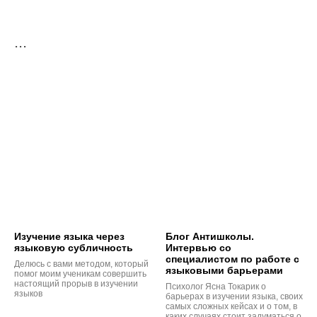
...
Изучение языка через
Блог Антишколы.
языковую субличность
Интервью со
специалистом по работе с
Делюсь с вами методом, который
языковыми барьерами
помог моим ученикам совершить
настоящий прорыв в изучении
Психолог Ясна Токарик о
языков
барьерах в изучении языка, своих
самых сложных кейсах и о том, в
каких случаях стоит задуматься о