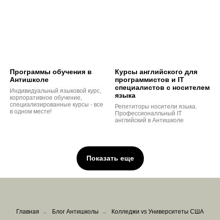
Программы обучения в
Курсы английского для
Антишколе
программистов и IT
cпециалистов c носителем
Индивидуальный языковой курс,
языка
корпоративное обучение,
специализированные курсы - все
Репетиторы носители языка.
в одном месте!
Профессионалльный IT
английский в Антишколе
Показать еще
Главная
→
Блог Антишколы
→
Колледжи vs Университеты США