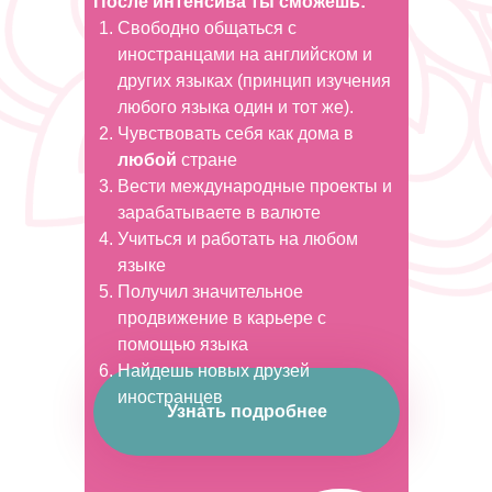
После интенсива ты сможешь:
Свободно общаться с
иностранцами на английском и
других языках (принцип изучения
любого языка один и тот же).
Чувствовать себя как дома в
любой
стране
Вести международные проекты и
зарабатываете в валюте
Учиться и работать на любом
языке
Получил значительное
продвижение в карьере с
помощью языка
Найдешь новых друзей
иностранцев
Узнать подробнее