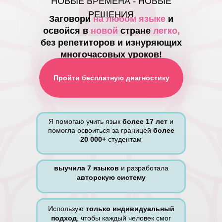
НОВЫЕ ВРЕМЕНА - НОВЫЕ
РЕШЕНИЯ
Заговори
на любом языке
и
освойся в
новой
стране
легко,
без репетиторов и изнуряющих
многочасовых уроков!
Пройти бесплатную диагностику
Я помогаю учить язык
более 17 лет
и
помогла освоиться за границей
более
20 000+
студентам
выучила 7 языков
и разработала
авторскую систему
Использую
только
индивидуальный
подход
, чтобы каждый человек смог