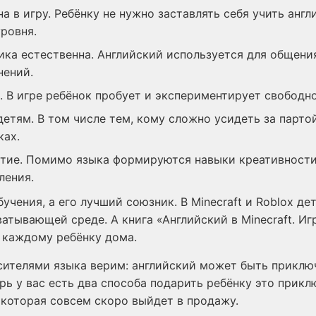
а в игру. Ребёнку не нужно заставлять себя учить анг
ровня.
ика естественна. Английский используется для общения
нений.
. В игре ребёнок пробует и экспериментирует свободно
етям. В том числе тем, кому сложно усидеть за партой
ках.
тие. Помимо языка формируются навыки креативности
ления.
бучения, а его лучший союзник. В Minecraft и Roblox де
ватывающей среде. А книга «Английский в Minecraft. Иг
 каждому ребёнку дома.
сителями языка верим: английский может быть приключ
рь у вас есть два способа подарить ребёнку это прикл
 которая совсем скоро выйдет в продажу.