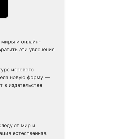
 миры и онлайн-
вратить эти увлечения
курс игрового
рела новую форму —
т в издательстве
сследуют мир и
ация естественная.