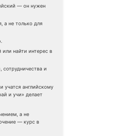
лийский — он нужен
, а не только для
.
 или найти интерес в
, сотрудничества и
ти учатся английскому
рай и учи» делает
ением, а не
ючение — курс в