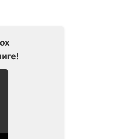
lox
ниге!