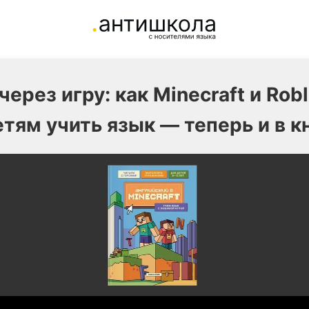
ерез игру: как Minecraft и Rob
тям учить язык — теперь и в к