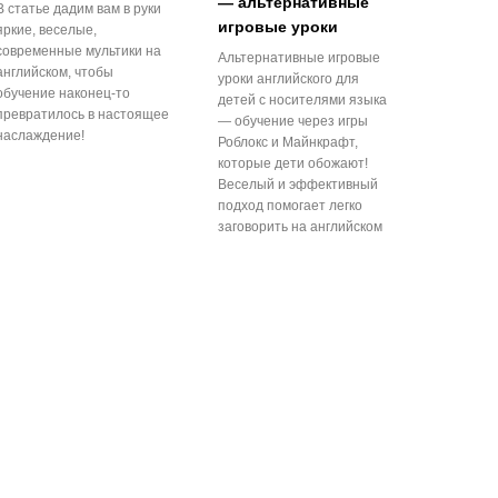
— альтернативные
В статье дадим вам в руки
игровые уроки
яркие, веселые,
современные мультики на
Альтернативные игровые
английском, чтобы
уроки английского для
обучение наконец-то
детей с носителями языка
превратилось в настоящее
— обучение через игры
наслаждение!
Роблокс и Майнкрафт,
которые дети обожают!
Веселый и эффективный
подход помогает легко
заговорить на английском