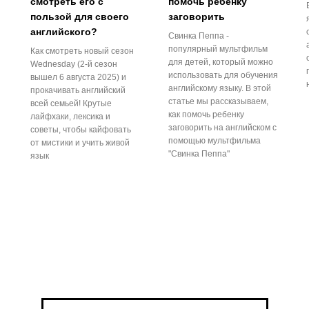
смотреть его с
помочь ребенку
пользой для своего
заговорить
английского?
Свинка Пеппа -
популярный мультфильм
Как смотреть новый сезон
для детей, который можно
Wednesday (2-й сезон
использовать для обучения
вышел 6 августа 2025) и
английскому языку. В этой
прокачивать английский
статье мы рассказываем,
всей семьей! Крутые
как помочь ребенку
лайфхаки, лексика и
заговорить на английском с
советы, чтобы кайфовать
помощью мультфильма
от мистики и учить живой
"Свинка Пеппа"
язык