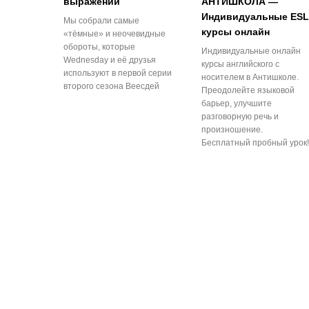
выражений
АНТИШКОЛА —
Индивидуальные ESL
Мы собрали самые
курсы онлайн
«тёмные» и неочевидные
обороты, которые
Индивидуальные онлайн
Wednesday и её друзья
курсы английского с
используют в первой серии
носителем в Антишколе.
второго сезона Веесдей
Преодолейте языковой
барьер, улучшите
разговорную речь и
произношение.
Бесплатный пробный урок!