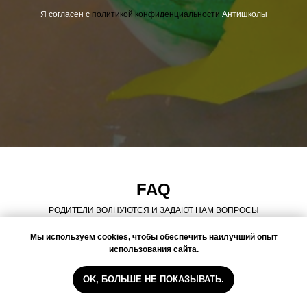
Я согласен с
политикой конфиденциальности
Антишколы
FAQ
РОДИТЕЛИ ВОЛНУЮТСЯ И ЗАДАЮТ НАМ ВОПРОСЫ
Мы используем cookies, чтобы обеспечить наилучший опыт
использования сайта.
МАРЬЯМ ВОДОНАЕВА:
Что делать, если ребенок учит язык несколько лет и до сих пор
OK, БОЛЬШЕ НЕ ПОКАЗЫВАТЬ.
не говорит?