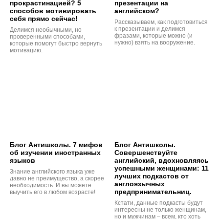
прокрастинацией? 5
презентации на
способов мотивировать
английском?
себя прямо сейчас!
Рассказываем, как подготовиться
к презентации и делимся
Делимся необычными, но
фразами, которые можно (и
проверенными способами,
нужно) взять на вооружение.
которые помогут быстро вернуть
мотивацию.
Блог Антишколы. 7 мифов
Блог Антишколы.
об изучении иностранных
Совершенствуйте
языков
английский, вдохновляясь
успешными женщинами: 11
Знание английского языка уже
лучших подкастов от
давно не преимущество, а скорее
англоязычных
необходимость. И вы можете
предпринимательниц.
выучить его в любом возрасте!
Кстати, данные подкасты будут
интересны не только женщинам,
но и мужчинам – всем, кто хоть