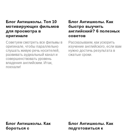
Блог Антишколы. Топ 10
Блог Антишколы. Как
мотивирующих фильмов
быстро выучить
для просмотра в
английский? 6 полезных
оригинале
советов
Советуем смотреть все фильмы в
Рассказываем, как ускорить
оригинале, чтобы параллельно
изучение английского, если вам
слушать живую речь носителей,
нужно достичь результата в
развивать аудиальный канал и
сжатые сроки.
совершенствовать уровень
владения английским. Итак,
поехали!
Блог Антишколы. Как
Блог Антишколы. Как
бороться с
подготовиться к