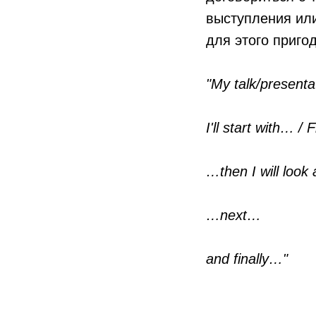
выступления или
для этого приго
"My talk/presentat
I'll start with… / 
…then I will look
…next…
and finally…"