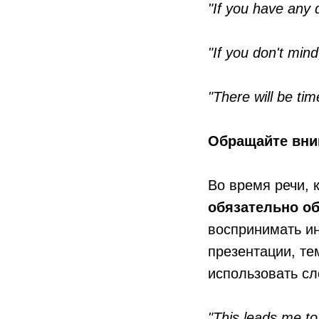
"If you have any q
"If you don't mind
"There will be tim
Обращайте вни
Во время речи, 
обязательно об
воспринимать ин
презентации, те
использовать с
"This leads me to