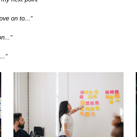
ove on to..."
n..."
.."