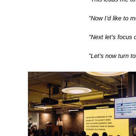
"Now I'd like to m
"Next let's focus o
"Let's now turn to.