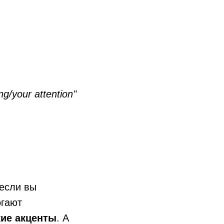
ng/your attention"
 если вы
огают
кие акценты
. А