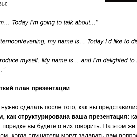
зы:
m… Today I'm going to talk about..."
ernoon/evening, my name is… Today I'd like to dis
ntroduce myself. My name is… and I'm delighted to 
.."
ткий план презентации
нужно сделать после того, как вы представили
м, как структурирована ваша презентация:
ка
м порядке вы будете о них говорить. На этом же
том, когда слушатели могут задавать вам вопро