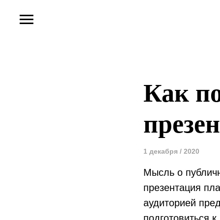
Как по
презе
1 декабря / 2020
Мысль о публич
презентация пла
аудиторией пред
подготовиться к