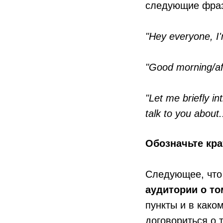
следующие фра
"Hey everyone, I'
"Good morning/aft
"Let me briefly i
talk to you about.
Обозначьте кра
Следующее, что 
аудитории о то
пункты и в како
договориться о 