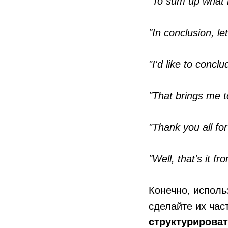
"To sum up what 
"In conclusion, l
"I'd like to conclu
"That brings me t
"Thank you all for
"Well, that's it 
Конечно, исполь
сделайте их час
структурироват