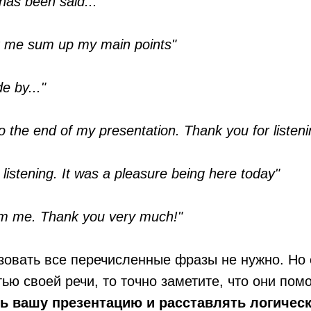
has been said..."
et me sum up my main points"
de by..."
o the end of my presentation. Thank you for listeni
 listening. It was a pleasure being here today"
from me. Thank you very much!"
зовать все перечисленные фразы не нужно. Но
тью своей речи, то точно заметите, что они пом
ь вашу презентацию и расставлять логичес