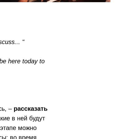
cuss... "
be here today to
сь, –
рассказать
кие в ней будут
 этапе можно
сы: во время