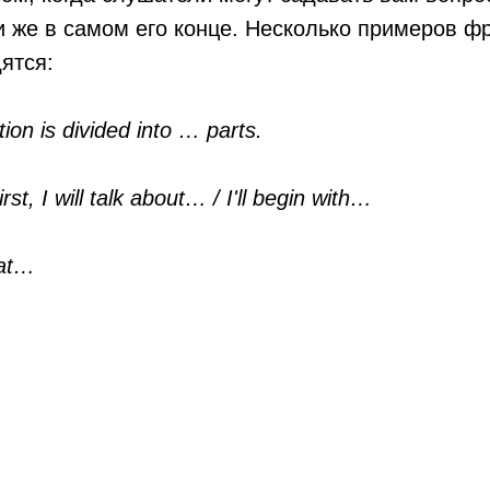
 же в самом его конце. Несколько примеров фр
дятся:
ion is divided into … parts.
First, I will talk about… / I'll begin with…
 at…