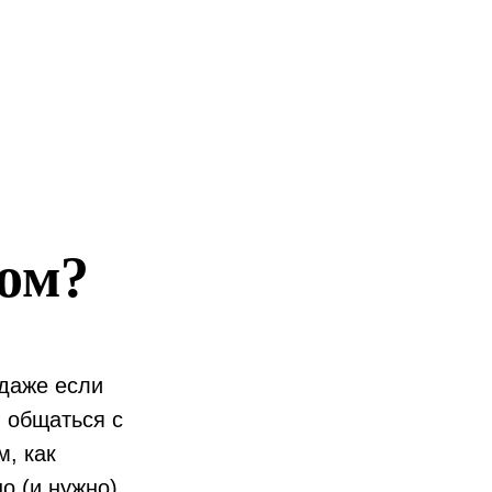
ком?
 даже если
и общаться с
м, как
о (и нужно)