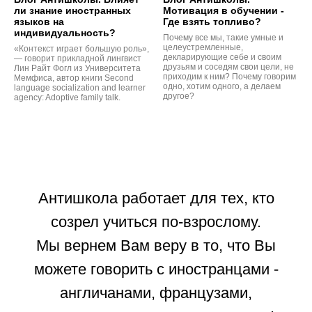
ли знание иностранных
Мотивация в обучении -
языков на
Где взять топливо?
индивидуальность?
Почему все мы, такие умные и
целеустремленные,
«Контекст играет большую роль»,
декларирующие себе и своим
— говорит прикладной лингвист
друзьям и соседям свои цели, не
Лин Райт Фогл из Университета
приходим к ним? Почему говорим
Мемфиса, автор книги Second
одно, хотим одного, а делаем
language socialization and learner
другое?
agency: Adoptive family talk.
Антишкола работает для тех, кто
созрел учиться по-взрослому.
Мы вернем Вам веру в то, что Вы
можете говорить с иностранцами -
англичанами, французами,