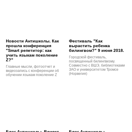
Новости Антишколы. Как
Фестиваль "Как
прошла конференция
вырастить ребенка
"Smart репетитор: как
билингвом?" 9 июня 2018.
учить языкам поколение
Городской фестиваль,
Z?"
посвященный билингвизму.
Совместно с ВШЭ, библиотеками
Главные мысли, фотоотчет и
ЗАО и университетом Тромсе
видеозапись с конференции об
(Норвегия)
обучении языкам поколение Z
Блог Антишколы. Влияет
Блог Антишколы.