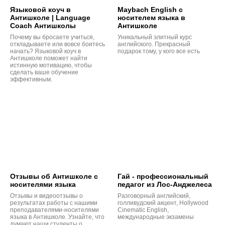
Языковой коуч в
Maybach English c
Антишколе | Language
носителем языка в
Coach Антишколы
Антишколе
Почему вы бросаете учиться,
Уникальный элитный курс
откладываете или вовсе боитесь
английского. Прекрасный
начать? Языковой коуч в
подарок тому, у кого все есть
Антишколе поможет найти
истинную мотивацию, чтобы
сделать ваше обучение
эффективным.
Отзывы об Антишколе с
Гай - профессиональный
носителями языка
педагог из Лос-Анджелеса
Отзывы и видеоотзывы о
Разговорный английский,
результатах работы с нашими
голливудский акцент, Hollywood
преподавателями-носителями
Cinematic English,
языка в Антишколе. Узнайте, что
международные экзамены
думают наши студенты о