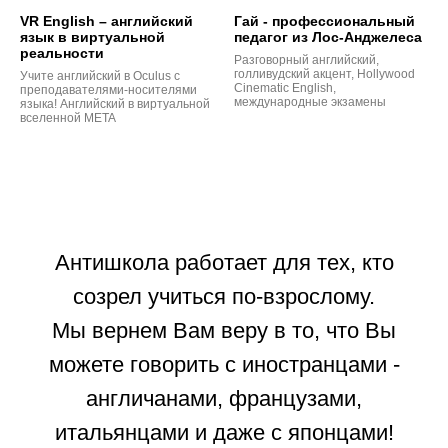
VR English – английский
Гай - профессиональный
язык в виртуальной
педагог из Лос-Анджелеса
реальности
Разговорный английский,
голливудский акцент, Hollywood
Учите английский в Oculus с
Cinematic English,
преподавателями-носителями
международные экзамены
языка! Английский в виртуальной
вселенной META
Антишкола работает для тех, кто
созрел учиться по-взрослому.
Мы вернем Вам веру в то, что Вы
можете говорить с иностранцами -
англичанами, французами,
итальянцами и даже с японцами!