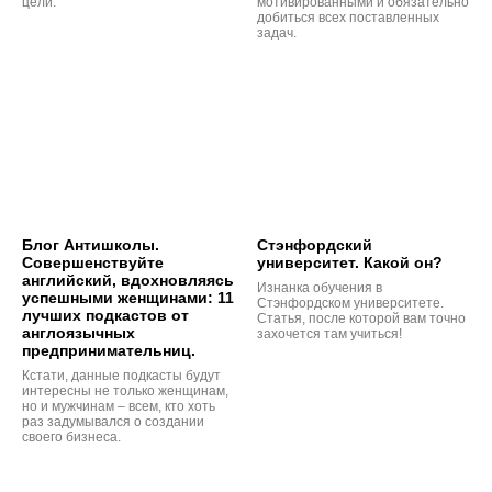
цели.
мотивированными и обязательно
добиться всех поставленных
задач.
Блог Антишколы.
Стэнфордский
Совершенствуйте
университет. Какой он?
английский, вдохновляясь
Изнанка обучения в
успешными женщинами: 11
Стэнфордском университете.
лучших подкастов от
Статья, после которой вам точно
англоязычных
захочется там учиться!
предпринимательниц.
Кстати, данные подкасты будут
интересны не только женщинам,
но и мужчинам – всем, кто хоть
раз задумывался о создании
своего бизнеса.