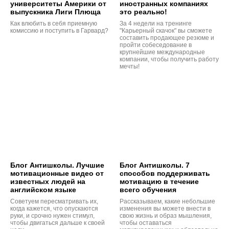
университеты Америки от
иностранных компаниях
выпускника Лиги Плюща
это реально!
Как влюбить в себя приемную
За 4 недели на тренинге
комиссию и поступить в Гарвард?
"Карьерный скачок" вы сможете
составить продающее резюме и
пройти собеседование в
крупнейшие международные
компании, чтобы получить работу
мечты!
Блог Антишколы. Лучшие
Блог Антишколы. 7
мотивационные видео от
способов поддерживать
известных людей на
мотивацию в течение
английском языке
всего обучения
Советуем пересматривать их,
Рассказываем, какие небольшие
когда кажется, что опускаются
изменения вы можете внести в
руки, и срочно нужен стимул,
свою жизнь и образ мышления,
чтобы двигаться дальше к своей
чтобы оставаться