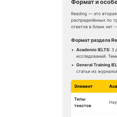
Формат и особе
Reading — это вторая
распределённых по тр
ответов в бланк нет —
Формат раздела Re
Academic IELTS:
3 д
исследований. Тем
General Training IE
статьи из журнало
Элемент
Aca
Типы
Нау
текстов