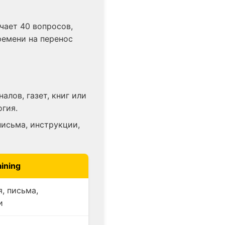
чает 40 вопросов,
ремени на перенос
лов, газет, книг или
гия.
письма, инструкции,
aining
, письма,
и