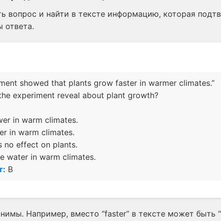
ь вопрос и найти в тексте информацию, которая подт
 ответа.
ment showed that plants grow faster in warmer climates.”
he experiment reveal about plant growth?
wer in warm climates.
er in warm climates.
 no effect on plants.
e water in warm climates.
т:
B
имы. Например, вместо “faster” в тексте может быть “m