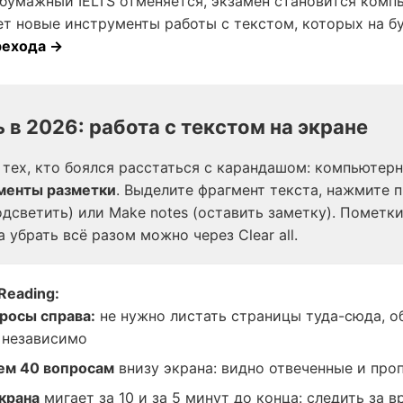
бумажный IELTS отменяется, экзамен становится комп
ет новые инструменты работы с текстом, которых на бу
рехода →
 в 2026: работа с текстом на экране
тех, кто боялся расстаться с карандашом: компьютерн
менты разметки
. Выделите фрагмент текста, нажмите 
подсветить) или Make notes (оставить заметку). Пометк
а убрать всё разом можно через Clear all.
Reading:
просы справа:
не нужно листать страницы туда-сюда, о
 независимо
сем 40 вопросам
внизу экрана: видно отвеченные и пр
крана
мигает за 10 и за 5 минут до конца: следить за 