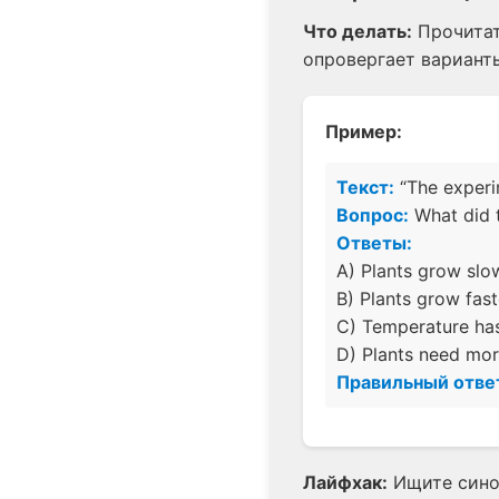
Что делать:
Прочитат
опровергает варианты
Пример:
Текст:
“The experi
Вопрос:
What did t
Ответы:
A) Plants grow slo
B) Plants grow fast
C) Temperature has
D) Plants need mor
Правильный отве
Лайфхак:
Ищите синон