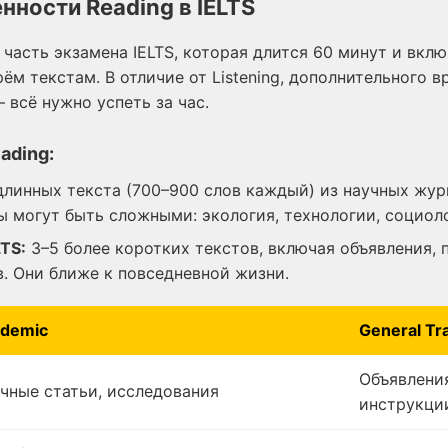
нности Reading в IELTS
 часть экзамена IELTS, которая длится 60 минут и вклю
ём текстам. В отличие от Listening, дополнительного в
 всё нужно успеть за час.
ading:
линных текста (700–900 слов каждый) из научных журна
ы могут быть сложными: экология, технологии, социоло
LTS:
3–5 более коротких текстов, включая объявления, 
в. Они ближе к повседневной жизни.
demic
General Tr
Объявления
чные статьи, исследования
инструкци