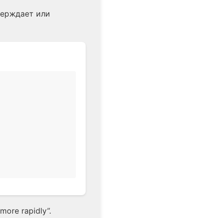
верждает или
ore rapidly”.