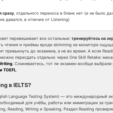
я сразу
, отдельного переноса в бланк нет (и не было да
не давался, в отличие от Listening)
овет перевешивает все остальные:
тренируйтесь на экр
ть чтения и приёмы вроде skimming на мониторе ощуща
оит привыкнуть до экзамена, а не во время. А если Read
 можно пересдать отдельно через One Skill Retake: мех
riting
. Сомневаетесь, тот ли экзамен вообще выбрали
 и TOEFL
.
ng в IELTS?
English Language Testing System) — это международный э
необходимый для учёбы, работы или иммиграции за гра
ing, Reading, Writing и Speaking. Раздел Reading провер