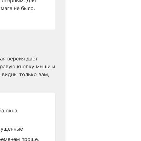
ьютерным. Для
маге не было.
ая версия даёт
правую кнопку мыши и
и видны только вам,
ба окна
опущенные
временем проще,