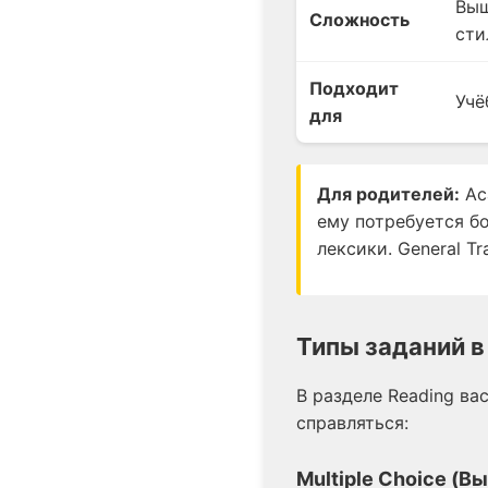
Выш
Сложность
сти
Подходит
Учё
для
Для родителей:
Aca
ему потребуется б
лексики. General T
Типы заданий в
В разделе Reading ва
справляться:
Multiple Choice (В