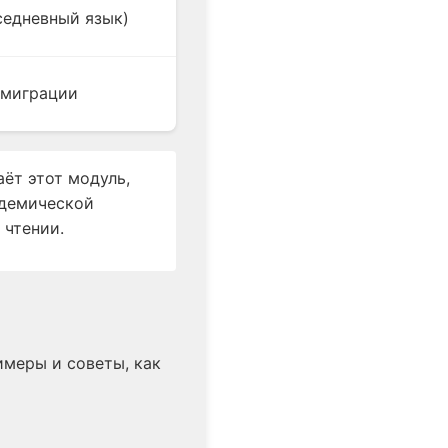
седневный язык)
ммиграции
аёт этот модуль,
адемической
 чтении.
имеры и советы, как