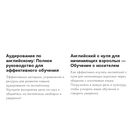
Аудирование по
Английский с нуля для
английскому: Полное
начинающих взрослых —
руководство для
Обучение с носителем
эффективного обучения
Как эффективно изучать английский с
нуля для начинающих взрослых через
Эффективные методики, упражнения и
общение с носителями языка.
ресурсы для развития навыка
Погрузитесь в живую речь и культуру,
аудирования по английскому.
чтобы ускорить ваше обучение и
Улучшите восприятие речи на слух и
говорить уверенно
общайтесь на английском свободно и
уверенно!