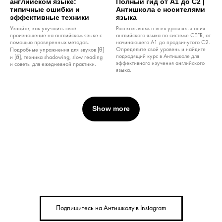
английском языке:
Полный гид от A1 до C2 |
типичные ошибки и
Антишкола c носителями
эффективные техники
языка
Узнайте, как улучшить своё
Рассказываем о всех уровнях знания
произношение на английском языке с
английского языка по системе CEFR, от
помощью проверенных методов.
начинающего A1 до продвинутого C2.
Определите свой уровень и найдите
Подробные упражнения для звуков [θ]
подходящий курс в Антишколе для
и [ð], техника shadowing, slow reading
эффективного изучения английского
и советы для ежедневной практики.
языка.
Show more
Подпишитесь на Антишколу в Instagram