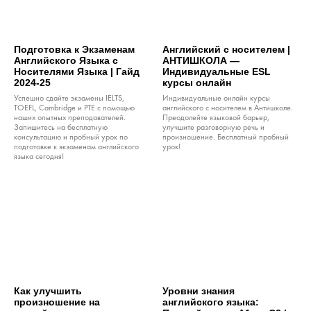
Подготовка к Экзаменам
Английский с носителем |
Английского Языка с
АНТИШКОЛА —
Носителями Языка | Гайд
Индивидуальные ESL
2024-25
курсы онлайн
Успешно сдайте экзамены IELTS,
Индивидуальные онлайн курсы
TOEFL, Cambridge и PTE с помощью
английского с носителем в Антишколе.
наших опытных преподавателей.
Преодолейте языковой барьер,
Запишитесь на бесплатную
улучшите разговорную речь и
консультацию и пробный урок по
произношение. Бесплатный пробный
подготовке к экзаменам английского
урок!
языка сегодня!
Как улучшить
Уровни знания
произношение на
английского языка: