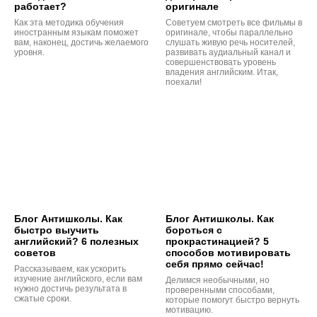
работает?
оригинале
Как эта методика обучения
Советуем смотреть все фильмы в
иностранным языкам поможет
оригинале, чтобы параллельно
вам, наконец, достичь желаемого
слушать живую речь носителей,
уровня.
развивать аудиальный канал и
совершенствовать уровень
владения английским. Итак,
поехали!
Блог Антишколы. Как
Блог Антишколы. Как
быстро выучить
бороться с
английский? 6 полезных
прокрастинацией? 5
советов
способов мотивировать
себя прямо сейчас!
Рассказываем, как ускорить
изучение английского, если вам
Делимся необычными, но
нужно достичь результата в
проверенными способами,
сжатые сроки.
которые помогут быстро вернуть
мотивацию.