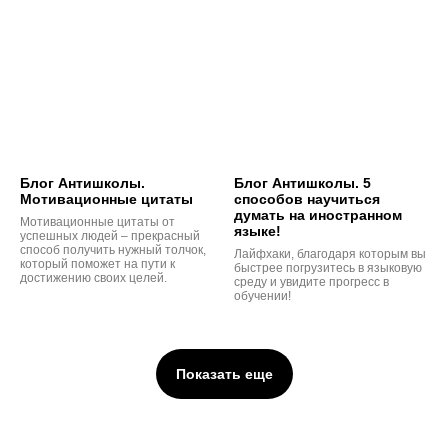
Блог Антишколы.
Блог Антишколы. 5
Мотивационные цитаты
способов научиться
думать на иностранном
Мотивационные цитаты от
языке!
успешных людей – прекрасный
способ получить нужный толчок,
Лайфхаки, благодаря которым вы
который поможет на пути к
быстрее погрузитесь в языковую
достижению своих целей.
среду и увидите прогресс в
обучении!
Показать еще