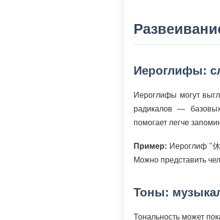
Развеивани
Иероглифы: с
Иероглифы могут выгля
радикалов — базовых
помогает легче запоми
Пример:
Иероглиф "休"
Можно представить чел
Тоны: музыка
Тональность может пок