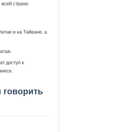
 всей стране.
итае и на Тайване, а
итая.
т доступ к
знесе.
и говорить