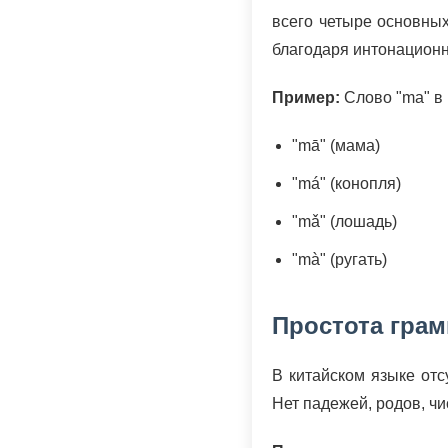
всего четыре основных
благодаря интонационн
Пример:
Слово "ma" в 
"mā" (мама)
"má" (конопля)
"mǎ" (лошадь)
"mà" (ругать)
Простота гра
В китайском языке отс
Нет падежей, родов, ч