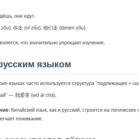
дёшь, они идут.
 zǒu
), 你走 (
nǐ zǒu
), 他们走 (
tāmen zǒu
).
меняется, что значительно упрощает изучение.
 русским языком
оих языках часто используется структура "подлежащее + ск
чай" — 我爱茶 (
wǒ ài chá
).
ние:
Китайский язык, как и русский, строится на логически
легчает понимание.