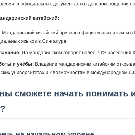
идении, в официальных документах и в деловом общении по
мандаринский китайский:
:
Мандаринский китайский признан официальным языком в К
циальных языков в Сингапуре.
ранение:
На мандаринском говорят более 70% населения К
боты и учёбы:
Владение мандаринским китайским открывае
ских университетах и к возможностям в международном би
 вы сможете начать понимать 
и?
речь на начальном уровне