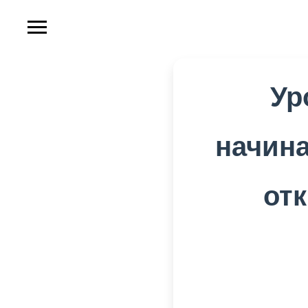
Ур
начина
от