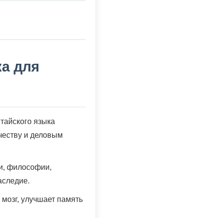
ка для
тайского языка
честву и деловым
и, философии,
аследие.
мозг, улучшает память