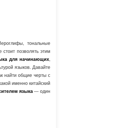
Иероглифы, тональные
 стоит позволять этим
зыка для начинающих
,
ьтурой языков. Давайте
ак найти общие черты с
какой именно китайский
сителем языка
— один