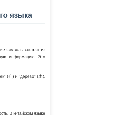
го языка
гие символы состоят из
скую информацию. Это
век" (亻) и "дерево" (木).
сть. В китайском языке