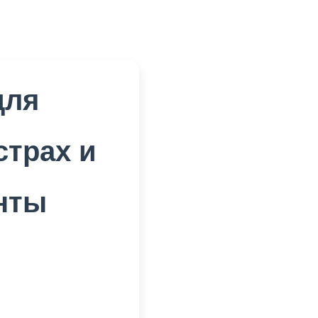
для
страх и
нты