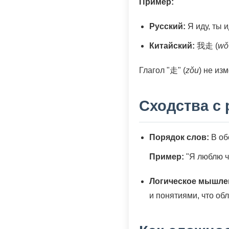
Пример:
Русский:
Я иду, ты и
Китайский:
我走 (
wǒ
Глагол "走" (
zǒu
) не из
Сходства с
Порядок слов:
В об
Пример:
"Я люблю 
Логическое мышле
и понятиями, что об