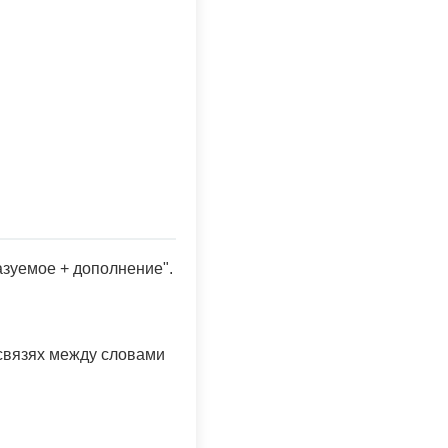
азуемое + дополнение".
х связях между словами