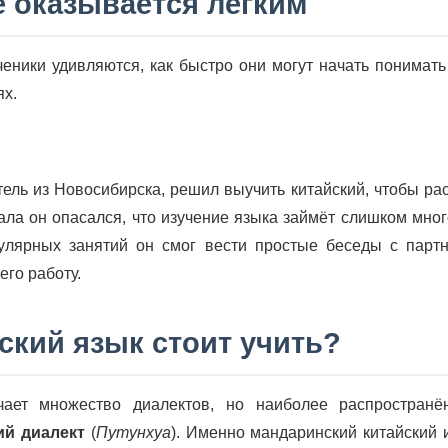
е оказывается лёгким
ники удивляются, как быстро они могут начать понимать
ях.
ель из Новосибирска, решил выучить китайский, чтобы ра
ала он опасался, что изучение языка займёт слишком мно
улярных занятий он смог вести простые беседы с партн
его работу.
ский язык стоит учить?
чает множество диалектов, но наиболее распростра
ий диалект
(
Путунхуа
). Именно мандаринский китайский 