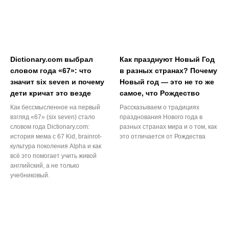
Dictionary.com выбрал
Как празднуют Новый Год
словом года «67»: что
в разных странах? Почему
значит six seven и почему
Новый год — это не то же
дети кричат это везде
самое, что Рождество
Как бессмысленное на первый
Рассказываем о традициях
взгляд «67» (six seven) стало
празднования Нового года в
словом года Dictionary.com:
разных странах мира и о том, как
история мема с 67 Kid, brainrot-
это отличается от Рождества
культура поколения Alpha и как
всё это помогает учить живой
английский, а не только
учебниковый.