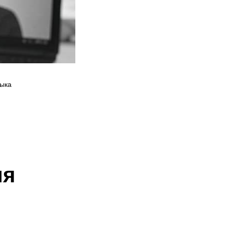
зыка
ия