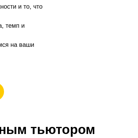
ости и то, что
, темп и
мся на ваши
чным тьютором