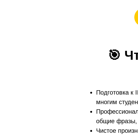
🎯
Ч
Подготовка к 
многим студе
Профессиональ
общие фразы,
Чистое произн