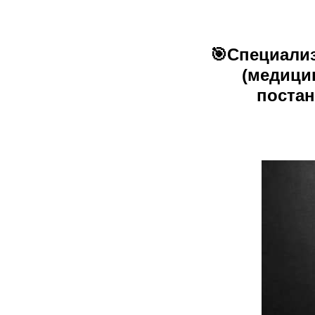
🎯
Специали
(медицин
постан