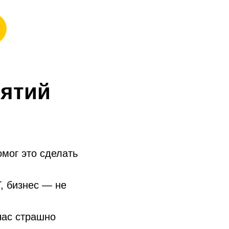
нятий
омог это сделать
, бизнес — не
час страшно