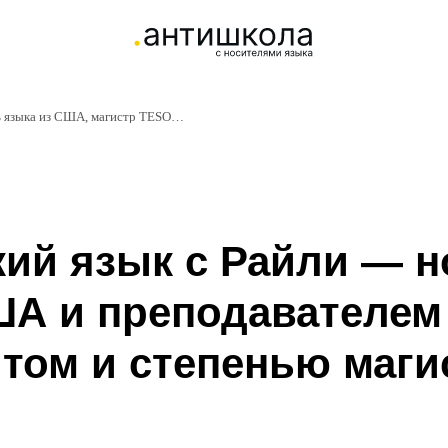
Английский с Райли — носитель языка из США, магистр TESOL | Антишкола
ий язык с Райли — 
ША и преподавателем 
том и степенью маги