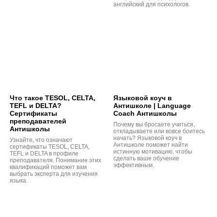
английский для психологов.
Что такое TESOL, CELTA,
Языковой коуч в
TEFL и DELTA?
Антишколе | Language
Сертификаты
Coach Антишколы
преподавателей
Почему вы бросаете учиться,
Антишколы
откладываете или вовсе боитесь
начать? Языковой коуч в
Узнайте, что означают
Антишколе поможет найти
сертификаты TESOL, CELTA,
истинную мотивацию, чтобы
TEFL и DELTA в профиле
сделать ваше обучение
преподавателя. Понимание этих
эффективным.
квалификаций поможет вам
выбрать эксперта для изучения
языка.