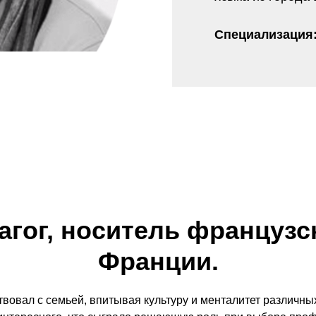
Специализация
гог, носитель французс
Франции.
вовал с семьей, впитывая культуру и менталитет различных