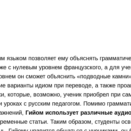
им языком позволяет ему объяснять грамматич
же с нулевым уровнем французского, а для уче
овнем он сможет объяснить «подводные камни»
ие варианты идиом при переводе, а также проа
и, которые, возможно, ученик приобрел при с
и уроках с русским педагогом. Помимо граммат
ажнений,
Гийом использует различные аудио
временные статьи. Таким образом, студенты ос
ь. Гийому нравится общаться с учениками, он 