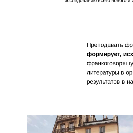
исследованию всего нового и
Преподавать фра
формирует, исх
франкоговорящу
литературы в ор
результатов в н