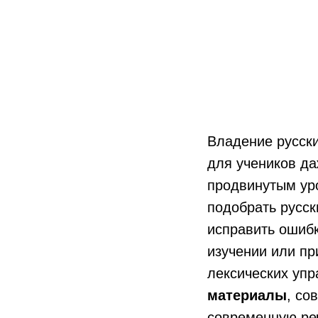
Владение русск
для учеников да
продвинутым ур
подобрать русск
исправить ошибк
изучении или пр
лексических упр
материалы
, со
современную реч