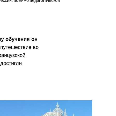
ессии: помимо педагогической
у обучения он
о путешествие во
ранцузской
 достигли