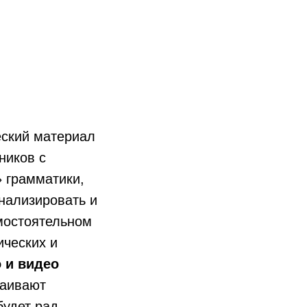
еский материал
ников с
 грамматики,
нализировать и
амостоятельном
ических и
 и видео
ваивают
будет рад