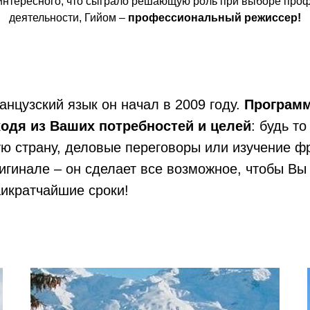
 интересного, что сыграло решающую роль при выборе проф
деятельности, Гийом –
профессиональный режиссер!
нцузский язык он начал в 2009 году.
Программ
одя из Ваших потребностей и целей
: будь т
ю страну, деловые переговоры или изучение ф
игинале – он сделает все возможное, чтобы Вы
аикратчайшие сроки!