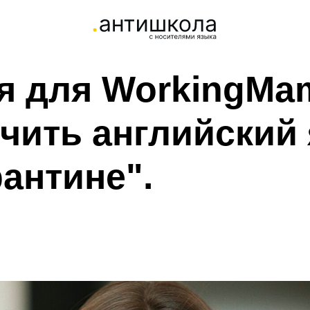
я для WorkingMa
учить английский
рантине".