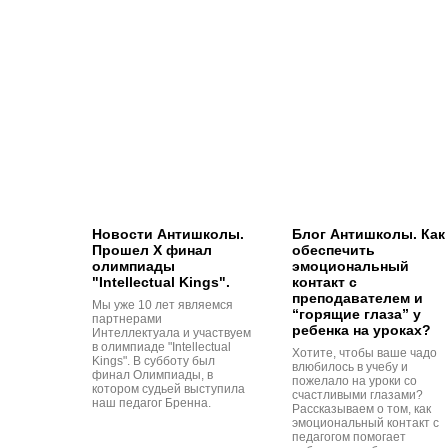
Новости Антишколы.
Блог Антишколы. Как
Прошел Х финал
обеспечить
олимпиады
эмоциональный
"Intellectual Kings".
контакт с
преподавателем и
Мы уже 10 лет являемся
“горящие глаза” у
партнерами
ребенка на уроках?
Интеллектуала и участвуем
в олимпиаде "Intellectual
Хотите, чтобы ваше чадо
Kings". В субботу был
влюбилось в учебу и
финал Олимпиады, в
пожелало на уроки со
котором судьей выступила
счастливыми глазами?
наш педагог Бренна.
Рассказываем о том, как
эмоциональный контакт с
педагогом помогает