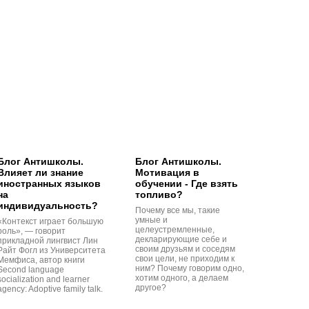
Блог Антишколы.
Блог Антишколы.
Влияет ли знание
Мотивация в
иностранных языков
обучении - Где взять
на
топливо?
индивидуальность?
Почему все мы, такие
умные и
«Контекст играет большую
целеустремленные,
роль», — говорит
декларирующие себе и
прикладной лингвист Лин
своим друзьям и соседям
Райт Фогл из Университета
свои цели, не приходим к
Мемфиса, автор книги
ним? Почему говорим одно,
Second language
хотим одного, а делаем
socialization and learner
другое?
agency: Adoptive family talk.