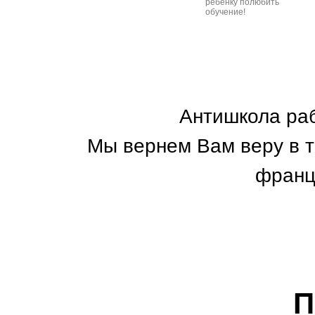
ребенку полюбить
обучение!
Антишкола раб
Мы вернем Вам веру в т
франц
П