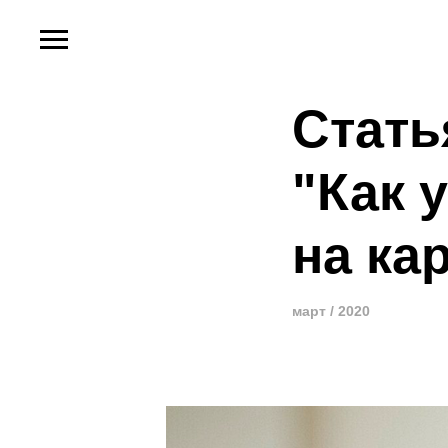
Стать
"Как 
на ка
март / 2020