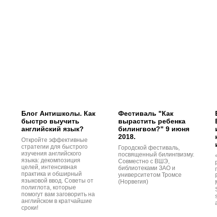
Блог Антишколы. Как
Фестиваль "Как
быстро выучить
вырастить ребенка
английский язык?
билингвом?" 9 июня
2018.
Откройте эффективные
стратегии для быстрого
Городской фестиваль,
изучения английского
посвященный билингвизму.
языка: декомпозиция
Совместно с ВШЭ,
целей, интенсивная
библиотеками ЗАО и
практика и обширный
университетом Тромсе
языковой ввод. Советы от
(Норвегия)
полиглота, которые
помогут вам заговорить на
английском в кратчайшие
сроки!