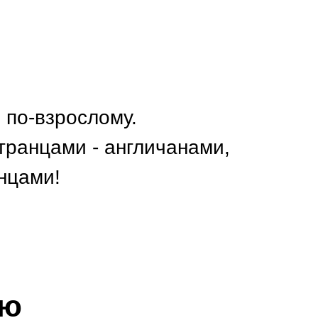
 по-взрослому.
транцами - англичанами,
нцами!
ию