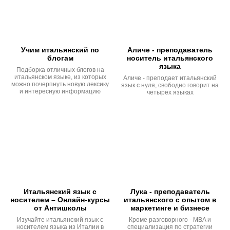
Учим итальянский по
Аличе - преподаватель
блогам
носитель итальянского
языка
Подборка отличных блогов на
итальянском языке, из которых
Аличе - преподает итальянский
можно почерпнуть новую лексику
язык с нуля, свободно говорит на
и интересную информацию
четырех языках
Итальянский язык с
Лука - преподаватель
носителем – Онлайн-курсы
итальянского с опытом в
от Антишколы
маркетинге и бизнесе
Изучайте итальянский язык с
Кроме разговорного - MBA и
носителем языка из Италии в
специализация по стратегии