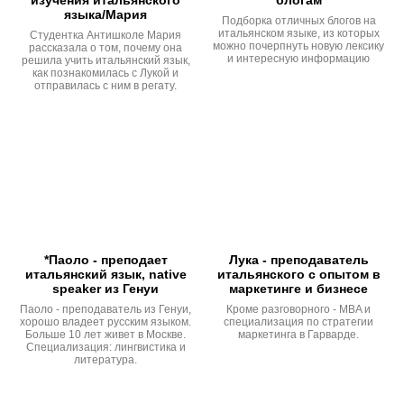
языка/Мария
Подборка отличных блогов на
итальянском языке, из которых
Студентка Антишколе Мария
можно почерпнуть новую лексику
рассказала о том, почему она
и интересную информацию
решила учить итальянский язык,
как познакомилась с Лукой и
отправилась с ним в регату.
*Паоло - преподает
Лука - преподаватель
итальянский язык, native
итальянского с опытом в
speaker из Генуи
маркетинге и бизнесе
Паоло - преподаватель из Генуи,
Кроме разговорного - MBA и
хорошо владеет русским языком.
специализация по стратегии
Больше 10 лет живет в Москве.
маркетинга в Гарварде.
Специализация: лингвистика и
литература.