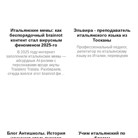
Итальянские мемы: как
Эльвира - преподаватель
беспорядочный brainrot
итальянского языка из
контент стал вирусным
Тосканы
феноменом 2025-го
Профессиональный педагог,
репетитор по итальянскому
В 2025 году интернет
языку из Италии, переводчик
заполонили итальянские мемы —
абсурдные AI-ролики с
персонажами вроде акулы
Tralalero Tralala. Разбираем,
откуда взялся этот brainrot фе…
Блог Антишколы. История
Учим итальянский по
изучения итальянского
блогам